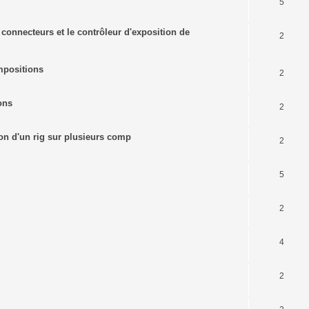
5
s connecteurs et le contrôleur d'exposition de
2
mpositions
2
ons
2
tion d'un rig sur plusieurs comp
2
5
2
4
2