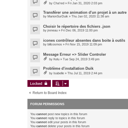
by
Cha'red
» Fri Jan 31, 2020 2:03 pm
Transférer une animation d'un projet à un autre
by
MarionSurDuik
» Thu Jan 02, 2020 11:38 am
Choisir le répertoire des fichiers .json
by
jreneau
» Fri Dec 06, 2019 11:00 pm
icones contrôleur absentes dans boite à outils
by
billcosmos
» Fri Nov 15, 2019 11:09 pm
Message Erreur => Slider Controler
by
Kelu
» Tue Sep 24, 2019 3:49 pm
Problème d'installation Duik
by
Isabelle
» Thu Jul 11, 2019 2:44 pm
Locked
Return to Board Index
FORUM PERMISSIONS
You
cannot
post new topics in this forum
You
cannot
reply to topics in this forum
You
cannot
edit your posts in this forum
You
cannot
delete your posts in this forum