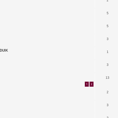
2
5
5
3
 DUIK
1
3
13
1
2
2
3
2