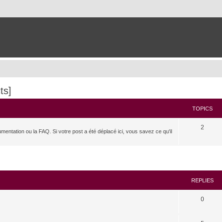
ts]
TOPICS
2
umentation ou la FAQ. Si votre post a été déplacé ici, vous savez ce qu'il
search
REPLIES
0