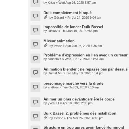
by
Krigu
» Wed Aug 26, 2020 6:57 am
Duik complètement bloqué
by
Gérard
» Fri Jul 24, 2020 9:04 am
Impossible de lancer Duik Bassel
by
Rickev
» Thu Jan 10, 2019 2:55 pm
Mixeur animation
by
Pmez
» Sun Jun 07, 2020 6:36 pm
Problème d'expression en lien avec un curseur
by
florianbkz
» Wed Jun 17, 2020 11:51 am
Animation blender : ne repasse pas par dessus
by
DamsLMF
» Tue May 19, 2020 1:34 pm
personnage marche vers la droite
by
andlaes
» Tue Oct 09, 2018 7:10 am
Animer un bras devant/derrière le corps
by
yves
» Fri Apr 10, 2020 2:03 pm
Duik Bassel 2, problèmes désinstallation
by
Cédric
» Thu Mar 26, 2020 6:10 pm
Structure en trop apres avoir lancé Hominoid