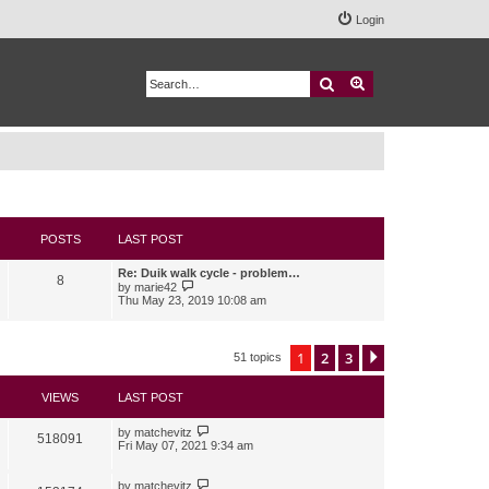
Login
Search
Advanced search
POSTS
LAST POST
Re: Duik walk cycle - problem…
8
V
by
marie42
i
Thu May 23, 2019 10:08 am
e
w
t
h
1
2
3
Next
51 topics
e
l
a
VIEWS
LAST POST
t
e
s
by
matchevitz
518091
t
Fri May 07, 2021 9:34 am
p
o
s
by
matchevitz