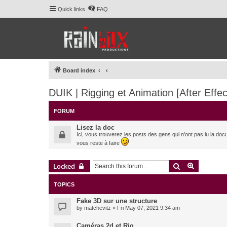
Quick links
FAQ
Board index
DUIK | Rigging et Animation [After Effec
FORUM
Lisez la doc
Ici, vous trouverez les posts des gens qui n'ont pas lu la doc
vous reste à faire
Search
Advanced 
Locked
TOPICS
Fake 3D sur une structure
by
matchevitz
» Fri May 07, 2021 9:34 am
Caméras 2d et Rig