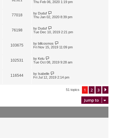
Thu Feb 06, 2020 1:19 pm
by
Duduf
77018
Thu Jan 02, 2020 8:39 pm
by
Duduf
76198
Tue Dec 10, 2019 2:21 pm
by
billcosmos
103675
Fri Nov 15, 2019 11:09 pm
by
Kelu
102531
Tue Oct 08, 2019 9:28 am
by
Isabelle
116544
Fri Jul 12, 2019 2:14 pm
1
2
3
Next
51 topics
Jump to