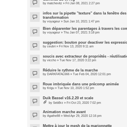
by
matchevitz
» Fri Jan 08, 2021 2:27 pm
infos sur la pipette "texture" dans la fenêtre de
transformation
by
voyageur
» Sun Jan 10, 2021 1:47 pm
Bien déparenter les parentages à travers les co
by
voyageur
» Thu Jan 07, 2021 3:18 pm
suggestion: bouton pour deactiver les expressi
by
ceubri
» Fri Nov 13, 2020 9:11 am
soucis avec extracteur de propriétés - réutilisa
by
viccho
» Tue Nov 17, 2020 3:22 pm
Réduire le rythme de la marche
by
DARKFATAL666
» Tue Feb 04, 2020 12:01 pm
Roue imbriquée dans une précomp animée
by
Krigu
» Tue Nov 10, 2020 1:52 pm
Duik Bassel v16.2.20 et scale
by
SebBrz
» Fri Oct 23, 2020 7:02 pm
Animation marche avant
by
Agathe88
» Wed Apr 29, 2020 12:16 pm
Mettre à jour le mesh de la marionnette