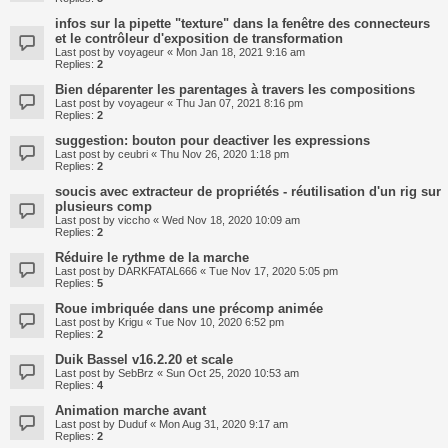
infos sur la pipette "texture" dans la fenêtre des connecteurs
et le contrôleur d'exposition de transformation
Last post by
voyageur
«
Mon Jan 18, 2021 9:16 am
Replies:
2
Bien déparenter les parentages à travers les compositions
Last post by
voyageur
«
Thu Jan 07, 2021 8:16 pm
Replies:
2
suggestion: bouton pour deactiver les expressions
Last post by
ceubri
«
Thu Nov 26, 2020 1:18 pm
Replies:
2
soucis avec extracteur de propriétés - réutilisation d'un rig sur
plusieurs comp
Last post by
viccho
«
Wed Nov 18, 2020 10:09 am
Replies:
2
Réduire le rythme de la marche
Last post by
DARKFATAL666
«
Tue Nov 17, 2020 5:05 pm
Replies:
5
Roue imbriquée dans une précomp animée
Last post by
Krigu
«
Tue Nov 10, 2020 6:52 pm
Replies:
2
Duik Bassel v16.2.20 et scale
Last post by
SebBrz
«
Sun Oct 25, 2020 10:53 am
Replies:
4
Animation marche avant
Last post by
Duduf
«
Mon Aug 31, 2020 9:17 am
Replies:
2