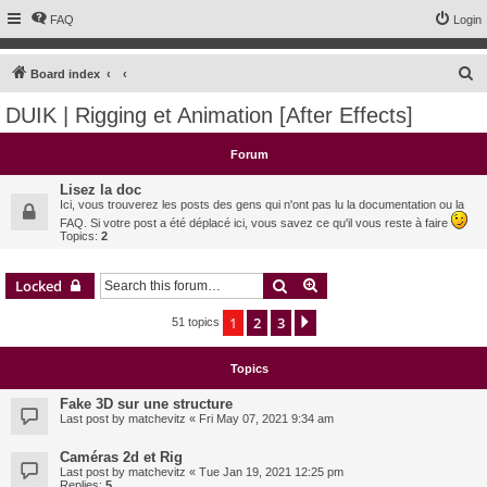
FAQ
Login
S
Board index
e
DUIK | Rigging et Animation [After Effects]
a
r
Forum
c
Lisez la doc
h
Ici, vous trouverez les posts des gens qui n'ont pas lu la documentation ou la
FAQ. Si votre post a été déplacé ici, vous savez ce qu'il vous reste à faire
Topics:
2
Search
Advanced search
Locked
1
2
3
Next
51 topics
Topics
Fake 3D sur une structure
Last post by
matchevitz
«
Fri May 07, 2021 9:34 am
Caméras 2d et Rig
Last post by
matchevitz
«
Tue Jan 19, 2021 12:25 pm
Replies:
5