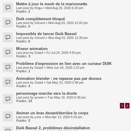
Mettre à jour le mesh de la marionnette
Last post by
Krigu
«
Wed Aug 26, 2020 6:26 pm
Replies:
2
Duik complètement bloqué
Last post by
Gérard
«
Mon Aug 03, 2020 12:42 pm
Replies:
5
Impossible de lancer Duik Bassel
Last post by
Gérard
«
Mon Aug 03, 2020 12:39 pm
Replies:
5
Mixeur animation
Last post by
Duduf
«
Fri Jul 24, 2020 4:54 pm
Replies:
3
Problème d'expression en lien avec un curseur DUIK
Last post by
Duduf
«
Wed Jun 24, 2020 1:23 pm
Replies:
1
Animation blender : ne repasse pas par dessus
Last post by
Duduf
«
Sat May 23, 2020 5:46 pm
Replies:
3
personnage marche vers la droite
Last post by
tyrwen
«
Tue May 19, 2020 6:39 pm
Replies:
13
1
2
Animer un bras devant/derrière le corps
Last post by
yves
«
Mon Apr 13, 2020 6:33 pm
Replies:
2
Duik Bassel 2, problèmes désinstallation