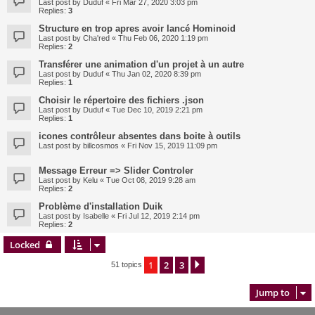
Last post by
Duduf
«
Fri Mar 27, 2020 3:03 pm
Replies:
3
Structure en trop apres avoir lancé Hominoid
Last post by
Cha'red
«
Thu Feb 06, 2020 1:19 pm
Replies:
2
Transférer une animation d'un projet à un autre
Last post by
Duduf
«
Thu Jan 02, 2020 8:39 pm
Replies:
1
Choisir le répertoire des fichiers .json
Last post by
Duduf
«
Tue Dec 10, 2019 2:21 pm
Replies:
1
icones contrôleur absentes dans boite à outils
Last post by
billcosmos
«
Fri Nov 15, 2019 11:09 pm
Message Erreur => Slider Controler
Last post by
Kelu
«
Tue Oct 08, 2019 9:28 am
Replies:
2
Problème d'installation Duik
Last post by
Isabelle
«
Fri Jul 12, 2019 2:14 pm
Replies:
2
Locked
1
2
3
Next
51 topics
Jump to