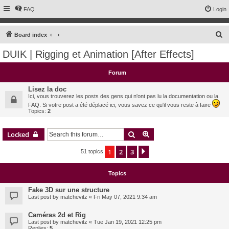
FAQ
Login
S
Board index
e
DUIK | Rigging et Animation [After Effects]
a
r
Forum
c
Lisez la doc
h
Ici, vous trouverez les posts des gens qui n'ont pas lu la documentation ou la
FAQ. Si votre post a été déplacé ici, vous savez ce qu'il vous reste à faire
Topics:
2
Search
Advanced search
Locked
1
2
3
Next
51 topics
Topics
Fake 3D sur une structure
Last post by
matchevitz
«
Fri May 07, 2021 9:34 am
Caméras 2d et Rig
Last post by
matchevitz
«
Tue Jan 19, 2021 12:25 pm
Replies:
5