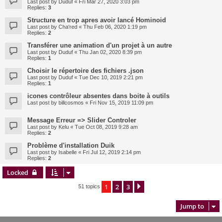
Last post by
Duduf
«
Fri Mar 27, 2020 3:03 pm
Replies:
3
Structure en trop apres avoir lancé Hominoid
Last post by
Cha'red
«
Thu Feb 06, 2020 1:19 pm
Replies:
2
Transférer une animation d'un projet à un autre
Last post by
Duduf
«
Thu Jan 02, 2020 8:39 pm
Replies:
1
Choisir le répertoire des fichiers .json
Last post by
Duduf
«
Tue Dec 10, 2019 2:21 pm
Replies:
1
icones contrôleur absentes dans boite à outils
Last post by
billcosmos
«
Fri Nov 15, 2019 11:09 pm
Message Erreur => Slider Controler
Last post by
Kelu
«
Tue Oct 08, 2019 9:28 am
Replies:
2
Problème d'installation Duik
Last post by
Isabelle
«
Fri Jul 12, 2019 2:14 pm
Replies:
2
Locked
1
2
3
Next
51 topics
Jump to