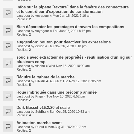
infos sur la pipette "texture" dans la fenêtre des connecteurs
et le contrôleur d'exposition de transformation
Last post by
voyageur
«
Mon Jan 18, 2021 9:16 am
Replies:
2
Bien déparenter les parentages à travers les compositions
Last post by
voyageur
«
Thu Jan 07, 2021 8:16 pm
Replies:
2
suggestion: bouton pour deactiver les expressions
Last post by
ceubri
«
Thu Nov 26, 2020 1:18 pm
Replies:
2
soucis avec extracteur de propriétés - réutilisation d'un rig sur
plusieurs comp
Last post by
viccho
«
Wed Nov 18, 2020 10:09 am
Replies:
2
Réduire le rythme de la marche
Last post by
DARKFATAL666
«
Tue Nov 17, 2020 5:05 pm
Replies:
5
Roue imbriquée dans une précomp animée
Last post by
Krigu
«
Tue Nov 10, 2020 6:52 pm
Replies:
2
Duik Bassel v16.2.20 et scale
Last post by
SebBrz
«
Sun Oct 25, 2020 10:53 am
Replies:
4
Animation marche avant
Last post by
Duduf
«
Mon Aug 31, 2020 9:17 am
Replies:
2