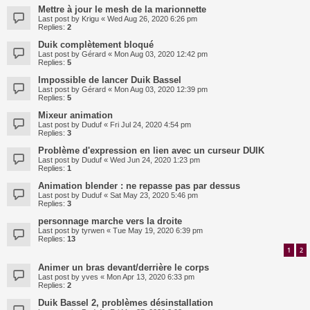
Mettre à jour le mesh de la marionnette
Last post by
Krigu
«
Wed Aug 26, 2020 6:26 pm
Replies:
2
Duik complètement bloqué
Last post by
Gérard
«
Mon Aug 03, 2020 12:42 pm
Replies:
5
Impossible de lancer Duik Bassel
Last post by
Gérard
«
Mon Aug 03, 2020 12:39 pm
Replies:
5
Mixeur animation
Last post by
Duduf
«
Fri Jul 24, 2020 4:54 pm
Replies:
3
Problème d'expression en lien avec un curseur DUIK
Last post by
Duduf
«
Wed Jun 24, 2020 1:23 pm
Replies:
1
Animation blender : ne repasse pas par dessus
Last post by
Duduf
«
Sat May 23, 2020 5:46 pm
Replies:
3
personnage marche vers la droite
Last post by
tyrwen
«
Tue May 19, 2020 6:39 pm
Replies:
13
1
2
Animer un bras devant/derrière le corps
Last post by
yves
«
Mon Apr 13, 2020 6:33 pm
Replies:
2
Duik Bassel 2, problèmes désinstallation