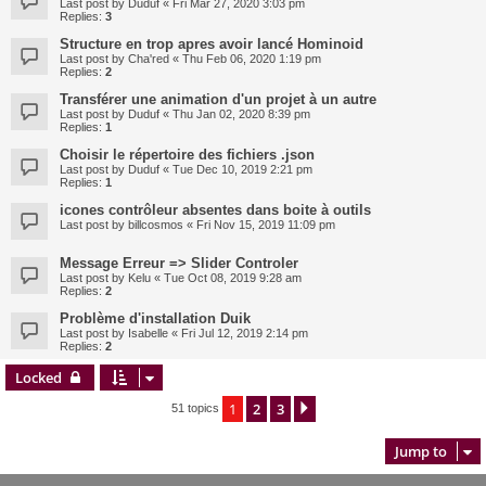
Last post by
Duduf
«
Fri Mar 27, 2020 3:03 pm
Replies:
3
Structure en trop apres avoir lancé Hominoid
Last post by
Cha'red
«
Thu Feb 06, 2020 1:19 pm
Replies:
2
Transférer une animation d'un projet à un autre
Last post by
Duduf
«
Thu Jan 02, 2020 8:39 pm
Replies:
1
Choisir le répertoire des fichiers .json
Last post by
Duduf
«
Tue Dec 10, 2019 2:21 pm
Replies:
1
icones contrôleur absentes dans boite à outils
Last post by
billcosmos
«
Fri Nov 15, 2019 11:09 pm
Message Erreur => Slider Controler
Last post by
Kelu
«
Tue Oct 08, 2019 9:28 am
Replies:
2
Problème d'installation Duik
Last post by
Isabelle
«
Fri Jul 12, 2019 2:14 pm
Replies:
2
Locked
1
2
3
Next
51 topics
Jump to