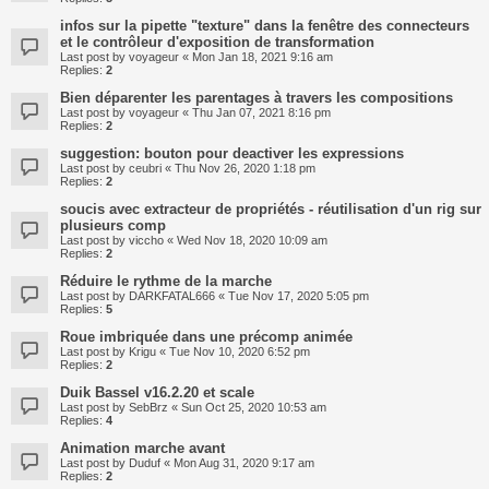
infos sur la pipette "texture" dans la fenêtre des connecteurs
et le contrôleur d'exposition de transformation
Last post by
voyageur
«
Mon Jan 18, 2021 9:16 am
Replies:
2
Bien déparenter les parentages à travers les compositions
Last post by
voyageur
«
Thu Jan 07, 2021 8:16 pm
Replies:
2
suggestion: bouton pour deactiver les expressions
Last post by
ceubri
«
Thu Nov 26, 2020 1:18 pm
Replies:
2
soucis avec extracteur de propriétés - réutilisation d'un rig sur
plusieurs comp
Last post by
viccho
«
Wed Nov 18, 2020 10:09 am
Replies:
2
Réduire le rythme de la marche
Last post by
DARKFATAL666
«
Tue Nov 17, 2020 5:05 pm
Replies:
5
Roue imbriquée dans une précomp animée
Last post by
Krigu
«
Tue Nov 10, 2020 6:52 pm
Replies:
2
Duik Bassel v16.2.20 et scale
Last post by
SebBrz
«
Sun Oct 25, 2020 10:53 am
Replies:
4
Animation marche avant
Last post by
Duduf
«
Mon Aug 31, 2020 9:17 am
Replies:
2