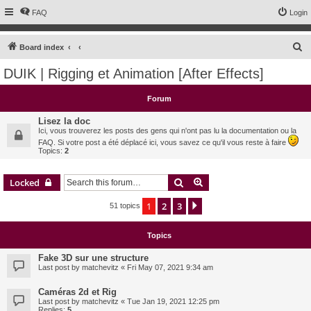
FAQ
Login
S
Board index
e
DUIK | Rigging et Animation [After Effects]
a
r
Forum
c
Lisez la doc
h
Ici, vous trouverez les posts des gens qui n'ont pas lu la documentation ou la
FAQ. Si votre post a été déplacé ici, vous savez ce qu'il vous reste à faire
Topics:
2
Search
Advanced search
Locked
1
2
3
Next
51 topics
Topics
Fake 3D sur une structure
Last post by
matchevitz
«
Fri May 07, 2021 9:34 am
Caméras 2d et Rig
Last post by
matchevitz
«
Tue Jan 19, 2021 12:25 pm
Replies:
5