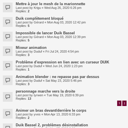
Mettre à jour le mesh de la marionnette
Last post by
Krigu
«
Wed Aug 26, 2020 6:26 pm
Replies:
2
Duik complètement bloqué
Last post by
Gérard
«
Mon Aug 03, 2020 12:42 pm
Replies:
5
Impossible de lancer Duik Bassel
Last post by
Gérard
«
Mon Aug 03, 2020 12:39 pm
Replies:
5
Mixeur animation
Last post by
Duduf
«
Fri Jul 24, 2020 4:54 pm
Replies:
3
Problème d'expression en lien avec un curseur DUIK
Last post by
Duduf
«
Wed Jun 24, 2020 1:23 pm
Replies:
1
Animation blender : ne repasse pas par dessus
Last post by
Duduf
«
Sat May 23, 2020 5:46 pm
Replies:
3
personnage marche vers la droite
Last post by
tyrwen
«
Tue May 19, 2020 6:39 pm
Replies:
13
1
2
Animer un bras devant/derrière le corps
Last post by
yves
«
Mon Apr 13, 2020 6:33 pm
Replies:
2
Duik Bassel 2, problèmes désinstallation