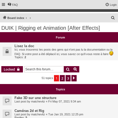
FAQ
Login
S
Board index
e
DUIK | Rigging et Animation [After Effects]
a
r
Forum
c
Lisez la doc
h
Ici, vous trouverez les posts des gens qui n'ont pas lu la documentation ou la
FAQ. Si votre post a été déplacé ici, vous savez ce qu'il vous reste à faire
Topics:
2
Search
Advanced search
Locked
1
2
3
Next
51 topics
Topics
Fake 3D sur une structure
Last post by
matchevitz
«
Fri May 07, 2021 9:34 am
Caméras 2d et Rig
Last post by
matchevitz
«
Tue Jan 19, 2021 12:25 pm
Replies:
5