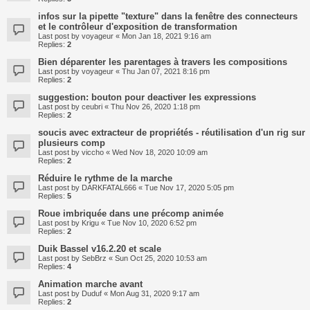
infos sur la pipette "texture" dans la fenêtre des connecteurs
et le contrôleur d'exposition de transformation
Last post by
voyageur
«
Mon Jan 18, 2021 9:16 am
Replies:
2
Bien déparenter les parentages à travers les compositions
Last post by
voyageur
«
Thu Jan 07, 2021 8:16 pm
Replies:
2
suggestion: bouton pour deactiver les expressions
Last post by
ceubri
«
Thu Nov 26, 2020 1:18 pm
Replies:
2
soucis avec extracteur de propriétés - réutilisation d'un rig sur
plusieurs comp
Last post by
viccho
«
Wed Nov 18, 2020 10:09 am
Replies:
2
Réduire le rythme de la marche
Last post by
DARKFATAL666
«
Tue Nov 17, 2020 5:05 pm
Replies:
5
Roue imbriquée dans une précomp animée
Last post by
Krigu
«
Tue Nov 10, 2020 6:52 pm
Replies:
2
Duik Bassel v16.2.20 et scale
Last post by
SebBrz
«
Sun Oct 25, 2020 10:53 am
Replies:
4
Animation marche avant
Last post by
Duduf
«
Mon Aug 31, 2020 9:17 am
Replies:
2