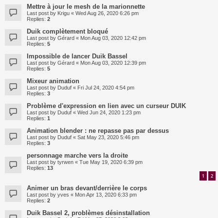
Mettre à jour le mesh de la marionnette
Last post by
Krigu
«
Wed Aug 26, 2020 6:26 pm
Replies:
2
Duik complètement bloqué
Last post by
Gérard
«
Mon Aug 03, 2020 12:42 pm
Replies:
5
Impossible de lancer Duik Bassel
Last post by
Gérard
«
Mon Aug 03, 2020 12:39 pm
Replies:
5
Mixeur animation
Last post by
Duduf
«
Fri Jul 24, 2020 4:54 pm
Replies:
3
Problème d'expression en lien avec un curseur DUIK
Last post by
Duduf
«
Wed Jun 24, 2020 1:23 pm
Replies:
1
Animation blender : ne repasse pas par dessus
Last post by
Duduf
«
Sat May 23, 2020 5:46 pm
Replies:
3
personnage marche vers la droite
Last post by
tyrwen
«
Tue May 19, 2020 6:39 pm
Replies:
13
1
2
Animer un bras devant/derrière le corps
Last post by
yves
«
Mon Apr 13, 2020 6:33 pm
Replies:
2
Duik Bassel 2, problèmes désinstallation