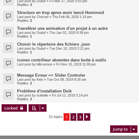
Last post by
Duduf
«
Fri Mar 27, 2020 3:03 pm
Replies:
3
Structure en trop apres avoir lancé Hominoid
Last post by
Cha'red
«
Thu Feb 06, 2020 1:19 pm
Replies:
2
Transférer une animation d'un projet à un autre
Last post by
Duduf
«
Thu Jan 02, 2020 8:39 pm
Replies:
1
Choisir le répertoire des fichiers .json
Last post by
Duduf
«
Tue Dec 10, 2019 2:21 pm
Replies:
1
icones contrôleur absentes dans boite à outils
Last post by
billcosmos
«
Fri Nov 15, 2019 11:09 pm
Message Erreur => Slider Controler
Last post by
Kelu
«
Tue Oct 08, 2019 9:28 am
Replies:
2
Problème d'installation Duik
Last post by
Isabelle
«
Fri Jul 12, 2019 2:14 pm
Replies:
2
Locked
1
2
3
Next
51 topics
Jump to