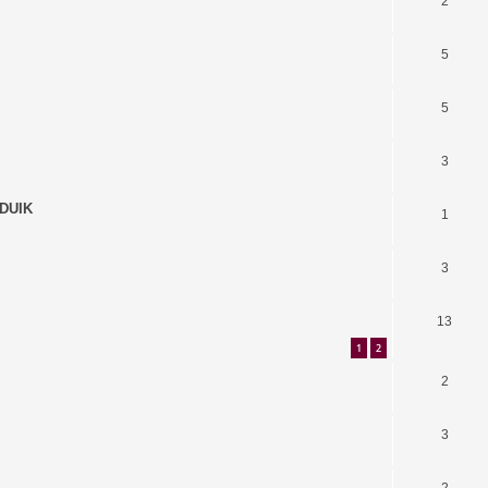
2
5
5
3
 DUIK
1
3
13
1
2
2
3
2