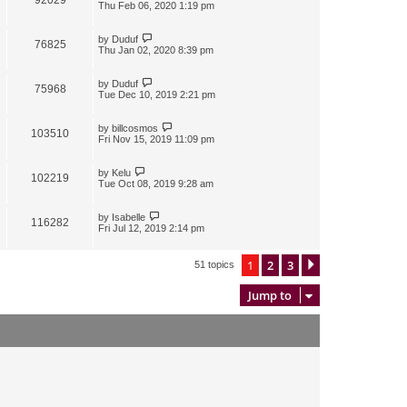
Thu Feb 06, 2020 1:19 pm
by
Duduf
76825
Thu Jan 02, 2020 8:39 pm
by
Duduf
75968
Tue Dec 10, 2019 2:21 pm
by
billcosmos
103510
Fri Nov 15, 2019 11:09 pm
by
Kelu
102219
Tue Oct 08, 2019 9:28 am
by
Isabelle
116282
Fri Jul 12, 2019 2:14 pm
1
2
3
Next
51 topics
Jump to