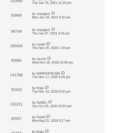
152680
t
Tue Jan 19, 2021 12:25 pm
by
voyageur
93949
Mon Jan 18, 2021 9:16 am
by
voyageur
90749
Thu Jan 07, 2021 8:16 pm
by
ceubri
100435
Thu Nov 26, 2020 1:18 pm
by
viccho
92684
Wed Nov 18, 2020 10:09 am
by
DARKFATAL666
141768
Tue Nov 17, 2020 5:05 pm
by
Krigu
92310
Tue Nov 10, 2020 6:52 pm
by
SebBrz
132221
Sun Oct 25, 2020 10:53 am
by
Duduf
92507
Mon Aug 31, 2020 9:17 am
by
Krigu