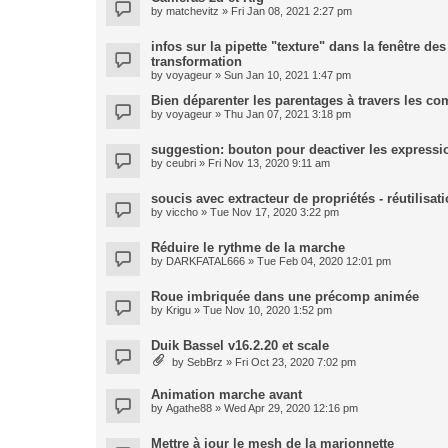
by
matchevitz
» Fri Jan 08, 2021 2:27 pm
infos sur la pipette "texture" dans la fenêtre de
transformation
by
voyageur
» Sun Jan 10, 2021 1:47 pm
Bien déparenter les parentages à travers les co
by
voyageur
» Thu Jan 07, 2021 3:18 pm
suggestion: bouton pour deactiver les expressi
by
ceubri
» Fri Nov 13, 2020 9:11 am
soucis avec extracteur de propriétés - réutilisa
by
viccho
» Tue Nov 17, 2020 3:22 pm
Réduire le rythme de la marche
by
DARKFATAL666
» Tue Feb 04, 2020 12:01 pm
Roue imbriquée dans une précomp animée
by
Krigu
» Tue Nov 10, 2020 1:52 pm
Duik Bassel v16.2.20 et scale
by
SebBrz
» Fri Oct 23, 2020 7:02 pm
Animation marche avant
by
Agathe88
» Wed Apr 29, 2020 12:16 pm
Mettre à jour le mesh de la marionnette