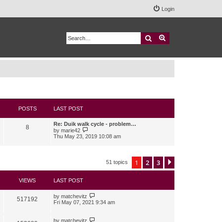
Login
Search
Advanced search
POSTS
LAST POST
Re: Duik walk cycle - problem…
8
V
by
marie42
i
Thu May 23, 2019 10:08 am
e
w
t
h
1
2
3
Next
51 topics
e
l
a
VIEWS
LAST POST
t
e
s
by
matchevitz
517192
t
Fri May 07, 2021 9:34 am
p
o
s
by
matchevitz