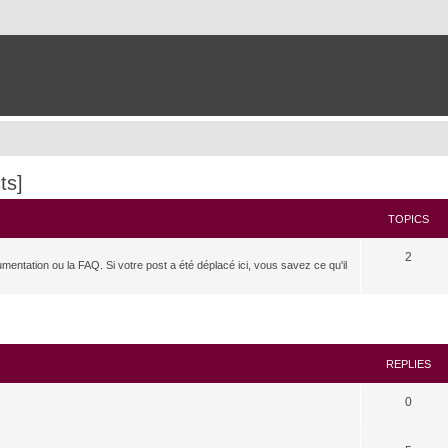
ts]
TOPICS
2
umentation ou la FAQ. Si votre post a été déplacé ici, vous savez ce qu'il
search
REPLIES
0