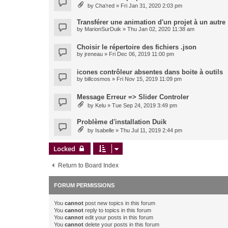
by
Cha'red
» Fri Jan 31, 2020 2:03 pm
Transférer une animation d'un projet à un autre
by
MarionSurDuik
» Thu Jan 02, 2020 11:38 am
Choisir le répertoire des fichiers .json
by
jreneau
» Fri Dec 06, 2019 11:00 pm
icones contrôleur absentes dans boite à outils
by
billcosmos
» Fri Nov 15, 2019 11:09 pm
Message Erreur => Slider Controler
by
Kelu
» Tue Sep 24, 2019 3:49 pm
Problème d'installation Duik
by
Isabelle
» Thu Jul 11, 2019 2:44 pm
Locked
Return to Board Index
FORUM PERMISSIONS
You
cannot
post new topics in this forum
You
cannot
reply to topics in this forum
You
cannot
edit your posts in this forum
You
cannot
delete your posts in this forum