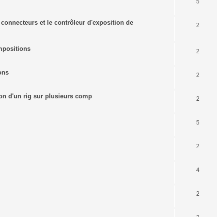
5
s connecteurs et le contrôleur d'exposition de
2
mpositions
2
ons
2
tion d'un rig sur plusieurs comp
2
5
2
4
2