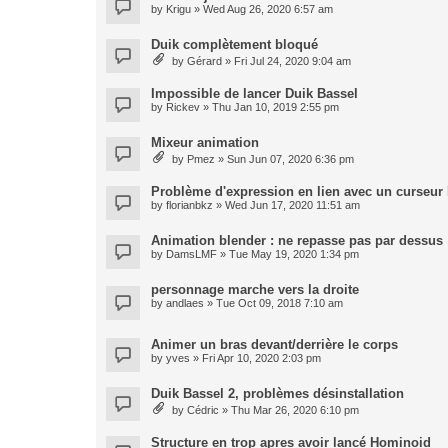
by
Krigu
» Wed Aug 26, 2020 6:57 am
Duik complètement bloqué
by
Gérard
» Fri Jul 24, 2020 9:04 am
Impossible de lancer Duik Bassel
by
Rickev
» Thu Jan 10, 2019 2:55 pm
Mixeur animation
by
Pmez
» Sun Jun 07, 2020 6:36 pm
Problème d'expression en lien avec un curseur
by
florianbkz
» Wed Jun 17, 2020 11:51 am
Animation blender : ne repasse pas par dessus
by
DamsLMF
» Tue May 19, 2020 1:34 pm
personnage marche vers la droite
by
andlaes
» Tue Oct 09, 2018 7:10 am
Animer un bras devant/derrière le corps
by
yves
» Fri Apr 10, 2020 2:03 pm
Duik Bassel 2, problèmes désinstallation
by
Cédric
» Thu Mar 26, 2020 6:10 pm
Structure en trop apres avoir lancé Hominoid