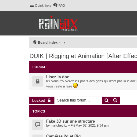
Quick links
FAQ
Board index
DUIK | Rigging et Animation [After Effec
FORUM
Lisez la doc
Ici, vous trouverez les posts des gens qui n'ont pas lu la doc
vous reste à faire
Search
Advanced 
Locked
TOPICS
Fake 3D sur une structure
by
matchevitz
» Fri May 07, 2021 9:34 am
Caméras 2d et Rig