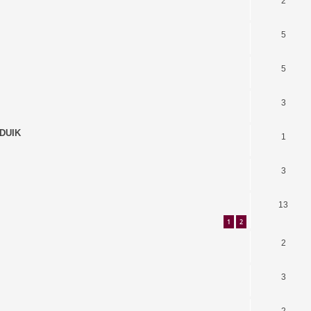
2
5
5
3
 DUIK
1
3
13
1
2
2
3
2