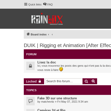
Quick links
FAQ
Board index
DUIK | Rigging et Animation [After Effec
FORUM
Lisez la doc
Ici, vous trouverez les posts des gens qui n'ont pas lu la doc
vous reste à faire
Search
Advanced 
Locked
TOPICS
Fake 3D sur une structure
by
matchevitz
» Fri May 07, 2021 9:34 am
Caméras 2d et Rig