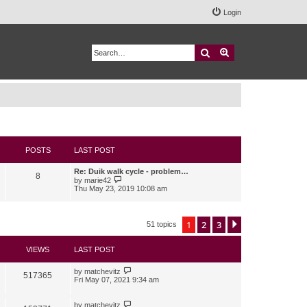
Login
Search
Advanced search
POSTS
LAST POST
Re: Duik walk cycle - problem…
8
V
by
marie42
i
Thu May 23, 2019 10:08 am
e
w
t
h
1
2
3
Next
51 topics
e
l
a
VIEWS
LAST POST
t
e
s
by
matchevitz
517365
t
Fri May 07, 2021 9:34 am
p
o
s
by
matchevitz