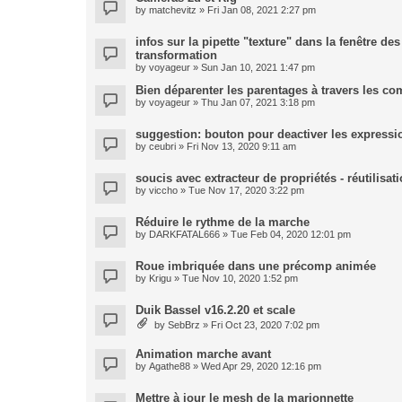
by
matchevitz
» Fri Jan 08, 2021 2:27 pm
infos sur la pipette "texture" dans la fenêtre de
transformation
by
voyageur
» Sun Jan 10, 2021 1:47 pm
Bien déparenter les parentages à travers les co
by
voyageur
» Thu Jan 07, 2021 3:18 pm
suggestion: bouton pour deactiver les expressi
by
ceubri
» Fri Nov 13, 2020 9:11 am
soucis avec extracteur de propriétés - réutilisa
by
viccho
» Tue Nov 17, 2020 3:22 pm
Réduire le rythme de la marche
by
DARKFATAL666
» Tue Feb 04, 2020 12:01 pm
Roue imbriquée dans une précomp animée
by
Krigu
» Tue Nov 10, 2020 1:52 pm
Duik Bassel v16.2.20 et scale
by
SebBrz
» Fri Oct 23, 2020 7:02 pm
Animation marche avant
by
Agathe88
» Wed Apr 29, 2020 12:16 pm
Mettre à jour le mesh de la marionnette