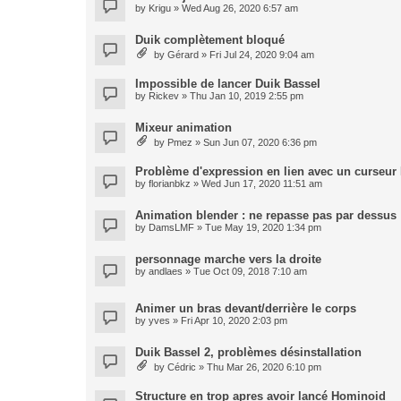
by
Krigu
» Wed Aug 26, 2020 6:57 am
Duik complètement bloqué
by
Gérard
» Fri Jul 24, 2020 9:04 am
Impossible de lancer Duik Bassel
by
Rickev
» Thu Jan 10, 2019 2:55 pm
Mixeur animation
by
Pmez
» Sun Jun 07, 2020 6:36 pm
Problème d'expression en lien avec un curseur
by
florianbkz
» Wed Jun 17, 2020 11:51 am
Animation blender : ne repasse pas par dessus
by
DamsLMF
» Tue May 19, 2020 1:34 pm
personnage marche vers la droite
by
andlaes
» Tue Oct 09, 2018 7:10 am
Animer un bras devant/derrière le corps
by
yves
» Fri Apr 10, 2020 2:03 pm
Duik Bassel 2, problèmes désinstallation
by
Cédric
» Thu Mar 26, 2020 6:10 pm
Structure en trop apres avoir lancé Hominoid