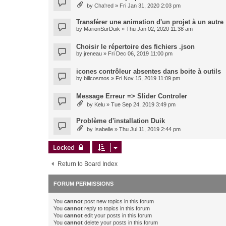
by
Cha'red
» Fri Jan 31, 2020 2:03 pm
Transférer une animation d'un projet à un autre
by
MarionSurDuik
» Thu Jan 02, 2020 11:38 am
Choisir le répertoire des fichiers .json
by
jreneau
» Fri Dec 06, 2019 11:00 pm
icones contrôleur absentes dans boite à outils
by
billcosmos
» Fri Nov 15, 2019 11:09 pm
Message Erreur => Slider Controler
by
Kelu
» Tue Sep 24, 2019 3:49 pm
Problème d'installation Duik
by
Isabelle
» Thu Jul 11, 2019 2:44 pm
Locked
Return to Board Index
FORUM PERMISSIONS
You
cannot
post new topics in this forum
You
cannot
reply to topics in this forum
You
cannot
edit your posts in this forum
You
cannot
delete your posts in this forum