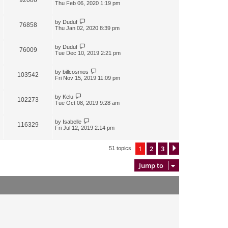
Thu Feb 06, 2020 1:19 pm
by
Duduf
76858
Thu Jan 02, 2020 8:39 pm
by
Duduf
76009
Tue Dec 10, 2019 2:21 pm
by
billcosmos
103542
Fri Nov 15, 2019 11:09 pm
by
Kelu
102273
Tue Oct 08, 2019 9:28 am
by
Isabelle
116329
Fri Jul 12, 2019 2:14 pm
1
2
3
Next
51 topics
Jump to