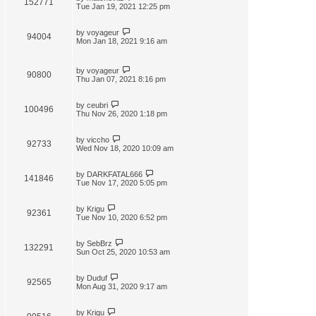
152771
t
Tue Jan 19, 2021 12:25 pm
by
voyageur
94004
Mon Jan 18, 2021 9:16 am
by
voyageur
90800
Thu Jan 07, 2021 8:16 pm
by
ceubri
100496
Thu Nov 26, 2020 1:18 pm
by
viccho
92733
Wed Nov 18, 2020 10:09 am
by
DARKFATAL666
141846
Tue Nov 17, 2020 5:05 pm
by
Krigu
92361
Tue Nov 10, 2020 6:52 pm
by
SebBrz
132291
Sun Oct 25, 2020 10:53 am
by
Duduf
92565
Mon Aug 31, 2020 9:17 am
by
Krigu