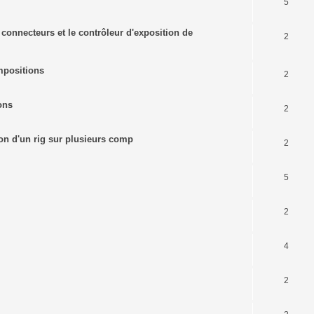
5
s connecteurs et le contrôleur d'exposition de
2
mpositions
2
ons
2
tion d'un rig sur plusieurs comp
2
5
2
4
2