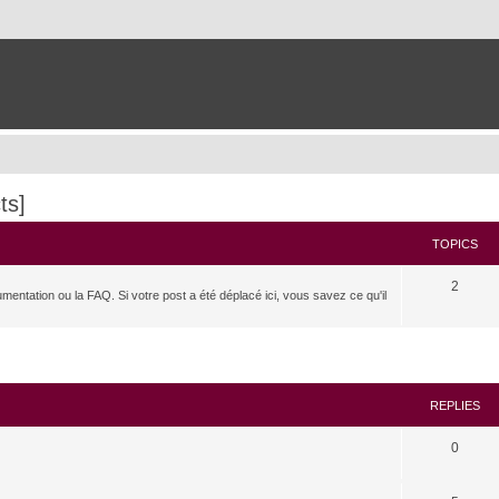
ts]
TOPICS
2
umentation ou la FAQ. Si votre post a été déplacé ici, vous savez ce qu'il
search
REPLIES
0