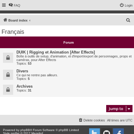
FAQ
Login
S
Board index
e
Français
a
r
Forum
c
DUIK | Rigging et Animation [After Effects]
h
Boîte à outils de setup, d'animation, et d'import/export de personnages, props et
caméras, pour After Effects
Topics:
53
Divers
Ce qui ne rentre pas ailleurs.
Topics:
5
Archives
Topics:
31
Jump to
Delete cookies
All times are
UTC
Powered by
phpBB
® Forum Software © phpBB Limited
Style proflat © 2017
Mazeltof