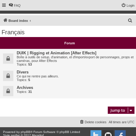
FAQ
Login
S
Board index
e
Français
a
r
Forum
c
DUIK | Rigging et Animation [After Effects]
h
Boîte à outils de setup, d'animation, et d'import/export de personnages, props et
caméras, pour After Effects
Topics:
53
Divers
Ce qui ne rentre pas ailleurs.
Topics:
5
Archives
Topics:
31
Jump to
Delete cookies
All times are
UTC
Powered by
phpBB
® Forum Software © phpBB Limited
Style proflat © 2017
Mazeltof