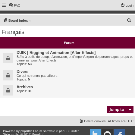
FAQ
Login
S
Board index
e
Français
a
r
Forum
c
DUIK | Rigging et Animation [After Effects]
h
Boîte à outils de setup, d'animation, et d'import/export de personnages, props et
caméras, pour After Effects
Topics:
53
Divers
Ce qui ne rentre pas ailleurs.
Topics:
5
Archives
Topics:
31
Jump to
Delete cookies
All times are
UTC
Powered by
phpBB
® Forum Software © phpBB Limited
Style proflat © 2017
Mazeltof