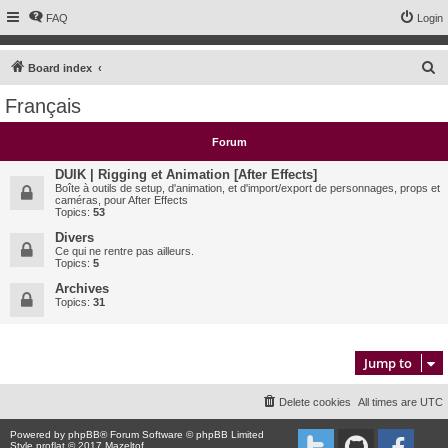
FAQ
Login
S
Board index
e
Français
a
r
Forum
c
DUIK | Rigging et Animation [After Effects]
h
Boîte à outils de setup, d'animation, et d'import/export de personnages, props et
caméras, pour After Effects
Topics:
53
Divers
Ce qui ne rentre pas ailleurs.
Topics:
5
Archives
Topics:
31
Jump to
Delete cookies
All times are
UTC
Powered by
phpBB
® Forum Software © phpBB Limited
Style proflat © 2017
Mazeltof