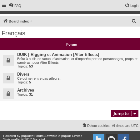
FAQ
Login
S
Board index
e
Français
a
r
Forum
c
DUIK | Rigging et Animation [After Effects]
h
Boîte à outils de setup, d'animation, et d'import/export de personnages, props et
caméras, pour After Effects
Topics:
53
Divers
Ce qui ne rentre pas ailleurs.
Topics:
5
Archives
Topics:
31
Jump to
Delete cookies
All times are
UTC
Powered by
phpBB
® Forum Software © phpBB Limited
Style proflat © 2017
Mazeltof