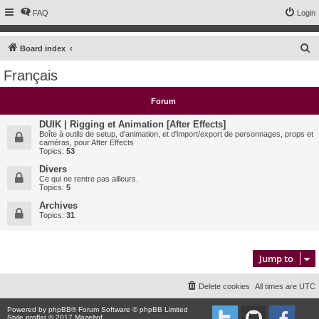
FAQ
Login
S
Board index
e
Français
a
r
Forum
c
DUIK | Rigging et Animation [After Effects]
h
Boîte à outils de setup, d'animation, et d'import/export de personnages, props et
caméras, pour After Effects
Topics:
53
Divers
Ce qui ne rentre pas ailleurs.
Topics:
5
Archives
Topics:
31
Jump to
Delete cookies
All times are
UTC
Powered by
phpBB
® Forum Software © phpBB Limited
Style proflat © 2017
Mazeltof