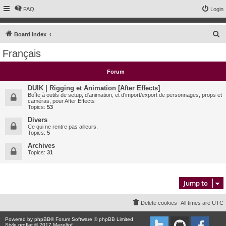
FAQ
Login
S
Board index
e
Français
a
r
Forum
c
DUIK | Rigging et Animation [After Effects]
h
Boîte à outils de setup, d'animation, et d'import/export de personnages, props et
caméras, pour After Effects
Topics:
53
Divers
Ce qui ne rentre pas ailleurs.
Topics:
5
Archives
Topics:
31
Jump to
Delete cookies
All times are
UTC
Powered by
phpBB
® Forum Software © phpBB Limited
Style proflat © 2017
Mazeltof