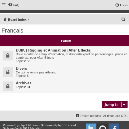
FAQ
Login
S
Board index
e
Français
a
r
Forum
c
DUIK | Rigging et Animation [After Effects]
h
Boîte à outils de setup, d'animation, et d'import/export de personnages, props et
caméras, pour After Effects
Topics:
53
Divers
Ce qui ne rentre pas ailleurs.
Topics:
5
Archives
Topics:
31
Jump to
Delete cookies
All times are
UTC
Powered by
phpBB
® Forum Software © phpBB Limited
Style proflat © 2017
Mazeltof