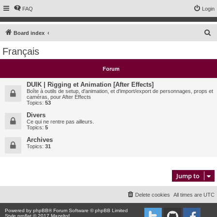
FAQ
Login
S
Board index
e
Français
a
r
Forum
c
DUIK | Rigging et Animation [After Effects]
h
Boîte à outils de setup, d'animation, et d'import/export de personnages, props et
caméras, pour After Effects
Topics:
53
Divers
Ce qui ne rentre pas ailleurs.
Topics:
5
Archives
Topics:
31
Jump to
Delete cookies
All times are
UTC
Powered by
phpBB
® Forum Software © phpBB Limited
Style proflat © 2017
Mazeltof