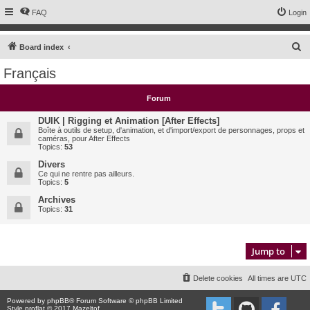
FAQ
Login
S
Board index
e
Français
a
r
Forum
c
DUIK | Rigging et Animation [After Effects]
h
Boîte à outils de setup, d'animation, et d'import/export de personnages, props et
caméras, pour After Effects
Topics:
53
Divers
Ce qui ne rentre pas ailleurs.
Topics:
5
Archives
Topics:
31
Jump to
Delete cookies
All times are
UTC
Powered by
phpBB
® Forum Software © phpBB Limited
Style proflat © 2017
Mazeltof