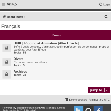
FAQ
Login
S
Board index
e
Français
a
r
Forum
c
DUIK | Rigging et Animation [After Effects]
h
Boîte à outils de setup, d'animation, et d'import/export de personnages, props et
caméras, pour After Effects
Topics:
53
Divers
Ce qui ne rentre pas ailleurs.
Topics:
5
Archives
Topics:
31
Jump to
Delete cookies
All times are
UTC
Powered by
phpBB
® Forum Software © phpBB Limited
Style proflat © 2017
Mazeltof