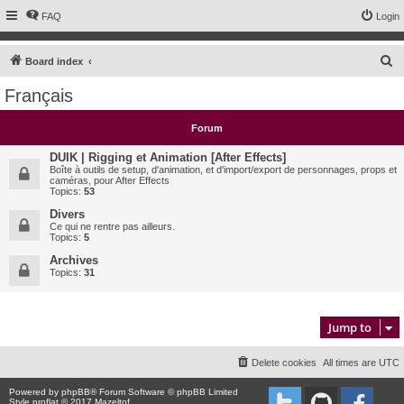
FAQ
Login
S
Board index
e
Français
a
r
Forum
c
DUIK | Rigging et Animation [After Effects]
h
Boîte à outils de setup, d'animation, et d'import/export de personnages, props et
caméras, pour After Effects
Topics:
53
Divers
Ce qui ne rentre pas ailleurs.
Topics:
5
Archives
Topics:
31
Jump to
Delete cookies
All times are
UTC
Powered by
phpBB
® Forum Software © phpBB Limited
Style proflat © 2017
Mazeltof