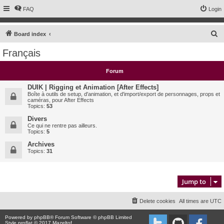
FAQ
Login
S
Board index
e
Français
a
r
Forum
c
DUIK | Rigging et Animation [After Effects]
h
Boîte à outils de setup, d'animation, et d'import/export de personnages, props et
caméras, pour After Effects
Topics:
53
Divers
Ce qui ne rentre pas ailleurs.
Topics:
5
Archives
Topics:
31
Jump to
Delete cookies
All times are
UTC
Powered by
phpBB
® Forum Software © phpBB Limited
Style proflat © 2017
Mazeltof