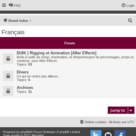
FAQ
Login
S
Board index
e
Français
a
r
Forum
c
DUIK | Rigging et Animation [After Effects]
h
Boîte à outils de setup, d'animation, et d'import/export de personnages, props et
caméras, pour After Effects
Topics:
53
Divers
Ce qui ne rentre pas ailleurs.
Topics:
5
Archives
Topics:
31
Jump to
Delete cookies
All times are
UTC
Powered by
phpBB
® Forum Software © phpBB Limited
Style proflat © 2017
Mazeltof