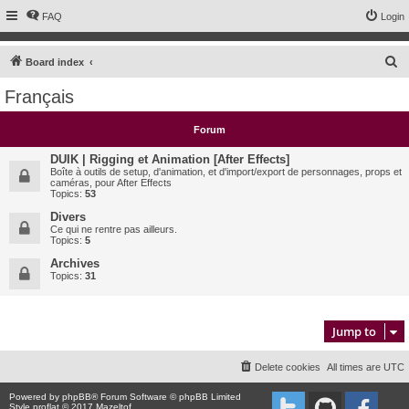
FAQ
Login
S
Board index
e
Français
a
r
Forum
c
DUIK | Rigging et Animation [After Effects]
h
Boîte à outils de setup, d'animation, et d'import/export de personnages, props et
caméras, pour After Effects
Topics:
53
Divers
Ce qui ne rentre pas ailleurs.
Topics:
5
Archives
Topics:
31
Jump to
Delete cookies
All times are
UTC
Powered by
phpBB
® Forum Software © phpBB Limited
Style proflat © 2017
Mazeltof