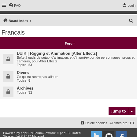
FAQ
Login
S
Board index
e
Français
a
r
Forum
c
DUIK | Rigging et Animation [After Effects]
h
Boîte à outils de setup, d'animation, et d'import/export de personnages, props et
caméras, pour After Effects
Topics:
53
Divers
Ce qui ne rentre pas ailleurs.
Topics:
5
Archives
Topics:
31
Jump to
Delete cookies
All times are
UTC
Powered by
phpBB
® Forum Software © phpBB Limited
Style proflat © 2017
Mazeltof