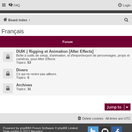
FAQ
Login
S
Board index
e
Français
a
r
Forum
c
DUIK | Rigging et Animation [After Effects]
h
Boîte à outils de setup, d'animation, et d'import/export de personnages, props et
caméras, pour After Effects
Topics:
53
Divers
Ce qui ne rentre pas ailleurs.
Topics:
5
Archives
Topics:
31
Jump to
Delete cookies
All times are
UTC
Powered by
phpBB
® Forum Software © phpBB Limited
Style proflat © 2017
Mazeltof