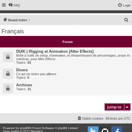
FAQ
Login
S
Board index
e
Français
a
r
Forum
c
DUIK | Rigging et Animation [After Effects]
h
Boîte à outils de setup, d'animation, et d'import/export de personnages, props et
caméras, pour After Effects
Topics:
53
Divers
Ce qui ne rentre pas ailleurs.
Topics:
5
Archives
Topics:
31
Jump to
Delete cookies
All times are
UTC
Powered by
phpBB
® Forum Software © phpBB Limited
Style proflat © 2017
Mazeltof