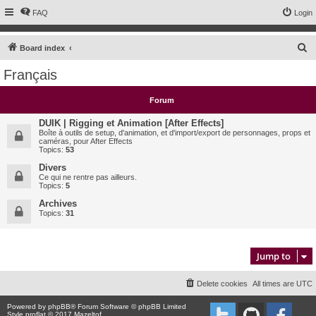
FAQ
Login
S
Board index
e
Français
a
r
Forum
c
DUIK | Rigging et Animation [After Effects]
h
Boîte à outils de setup, d'animation, et d'import/export de personnages, props et
caméras, pour After Effects
Topics:
53
Divers
Ce qui ne rentre pas ailleurs.
Topics:
5
Archives
Topics:
31
Jump to
Delete cookies
All times are
UTC
Powered by
phpBB
® Forum Software © phpBB Limited
Style proflat © 2017
Mazeltof