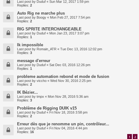
Last post by
Duduf
«
Sun Mar 12, 2017 1:59 pm
Replies:
2
Auto Rig ne marche plus
Last post by
Boogy
«
Mon Feb 27, 2017 7:54 pm
Replies:
2
RIG SPRITE INTERCHANGEABLE
Last post by
Duduf
«
Mon Jan 23, 2017 3:07 pm
Replies:
1
Ik impossible
Last post by
Romain_ATR
«
Tue Dec 13, 2016 12:02 pm
Replies:
3
message d'erreur
Last post by
Duduf
«
Sat Dec 03, 2016 12:26 pm
Replies:
1
probleme automation rebond et mode de fusion
Last post by
viccho
«
Wed Nov 30, 2016 2:25 pm
Replies:
2
IK Bézier...
Last post by
tmpx
«
Mon Nov 28, 2016 5:36 am
Replies:
3
Problème de Rigging DUIK v15
Last post by
Duduf
«
Fri Nov 18, 2016 3:58 pm
Replies:
2
Erreur dès que je renomme un pin, contrôleur...
Last post by
Duduf
«
Fri Nov 04, 2016 4:44 pm
Replies:
16
1
2