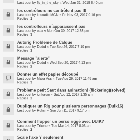
Last post by
fly_in_the_sky
«
Wed Jan 31, 2018 8:40 pm
les contrôleurs ne contrôlent pas !!!
Last post by
le studio MGN
«
Fri Nov 03, 2017 9:16 pm
Replies:
1
les controlleurs n´apparaissent pas
Last post by
ottix
«
Mon Oct 30, 2017 12:35 pm
Replies:
3
Autorig Probleme de Calque
Last post by
Duduf
«
Tue Sep 26, 2017 7:10 pm
Replies:
1
Message "alerte"
Last post by
Duduf
«
Wed Sep 20, 2017 4:13 pm
Replies:
2
Donner un effet papier découpé
Last post by
Major Ass
«
Tue Aug 29, 2017 11:48 am
Replies:
3
Probleme petit Saut dans animation! (flickering)(solved)
Last post by
jonforum
«
Sat Aug 12, 2017 1:35 am
Replies:
2
Dupliquer un Rig pour plusieurs personnages (Duik16)
Last post by
Rulian
«
Sun Jun 11, 2017 9:17 pm
Comment flopper un perso riggé avec DUIK?
Last post by
Tritone
«
Tue Mar 14, 2017 8:03 am
Replies:
2
Scale l'axe Y seulement