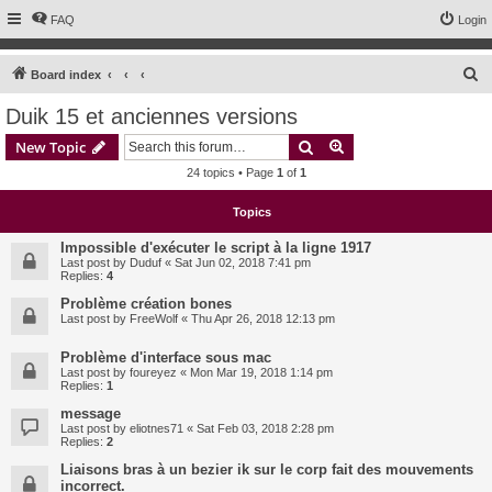
FAQ
Login
S
Board index
e
Duik 15 et anciennes versions
a
Search
Advanced search
New Topic
r
24 topics • Page
1
of
1
c
h
Topics
Impossible d'exécuter le script à la ligne 1917
Last post by
Duduf
«
Sat Jun 02, 2018 7:41 pm
Replies:
4
Problème création bones
Last post by
FreeWolf
«
Thu Apr 26, 2018 12:13 pm
Problème d'interface sous mac
Last post by
foureyez
«
Mon Mar 19, 2018 1:14 pm
Replies:
1
message
Last post by
eliotnes71
«
Sat Feb 03, 2018 2:28 pm
Replies:
2
Liaisons bras à un bezier ik sur le corp fait des mouvements
incorrect.