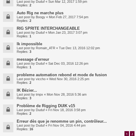
Last post by
Duduf
«
Sun Mar 12, 2017 1:59 pm
Replies:
2
Auto Rig ne marche plus
Last post by
Boogy
«
Mon Feb 27, 2017 7:54 pm
Replies:
2
RIG SPRITE INTERCHANGEABLE
Last post by
Duduf
«
Mon Jan 23, 2017 3:07 pm
Replies:
1
Ik impossible
Last post by
Romain_ATR
«
Tue Dec 13, 2016 12:02 pm
Replies:
3
message d'erreur
Last post by
Duduf
«
Sat Dec 03, 2016 12:26 pm
Replies:
1
probleme automation rebond et mode de fusion
Last post by
viccho
«
Wed Nov 30, 2016 2:25 pm
Replies:
2
IK Bézier...
Last post by
tmpx
«
Mon Nov 28, 2016 5:36 am
Replies:
3
Problème de Rigging DUIK v15
Last post by
Duduf
«
Fri Nov 18, 2016 3:58 pm
Replies:
2
Erreur dès que je renomme un pin, contrôleur...
Last post by
Duduf
«
Fri Nov 04, 2016 4:44 pm
Replies:
16
1
2