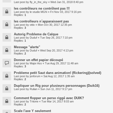
Last post by
fly_in_the_sky
«
Wed Jan 31, 2018 8:40 pm
les contrôleurs ne contrôlent pas !!!
Last post by
le studio MGN
«
Fri Nov 03, 2017 9:16 pm
Replies:
1
les controlleurs n´apparaissent pas
Last post by
ottix
«
Mon Oct 30, 2017 12:35 pm
Replies:
3
Autorig Probleme de Calque
Last post by
Duduf
«
Tue Sep 26, 2017 7:10 pm
Replies:
1
Message "alerte"
Last post by
Duduf
«
Wed Sep 20, 2017 4:13 pm
Replies:
2
Donner un effet papier découpé
Last post by
Major Ass
«
Tue Aug 29, 2017 11:48 am
Replies:
3
Probleme petit Saut dans animation! (flickering)(solved)
Last post by
jonforum
«
Sat Aug 12, 2017 1:35 am
Replies:
2
Dupliquer un Rig pour plusieurs personnages (Duik16)
Last post by
Rulian
«
Sun Jun 11, 2017 9:17 pm
Comment flopper un perso riggé avec DUIK?
Last post by
Tritone
«
Tue Mar 14, 2017 8:03 am
Replies:
2
Scale l'axe Y seulement