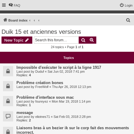
FAQ
Login
S
Board index
e
Duik 15 et anciennes versions
a
Search
Advanced search
New Topic
r
24 topics • Page
1
of
1
c
h
Topics
Impossible d'exécuter le script à la ligne 1917
Last post by
Duduf
«
Sat Jun 02, 2018 7:41 pm
Replies:
4
Problème création bones
Last post by
FreeWolf
«
Thu Apr 26, 2018 12:13 pm
Problème d'interface sous mac
Last post by
foureyez
«
Mon Mar 19, 2018 1:14 pm
Replies:
1
message
Last post by
eliotnes71
«
Sat Feb 03, 2018 2:28 pm
Replies:
2
Liaisons bras à un bezier ik sur le corp fait des mouvements
incorrect.