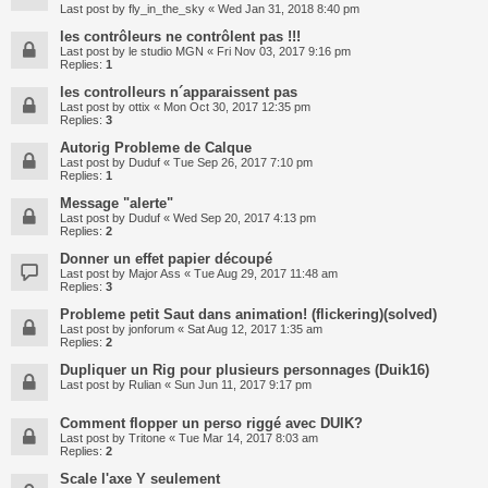
Last post by
fly_in_the_sky
«
Wed Jan 31, 2018 8:40 pm
les contrôleurs ne contrôlent pas !!!
Last post by
le studio MGN
«
Fri Nov 03, 2017 9:16 pm
Replies:
1
les controlleurs n´apparaissent pas
Last post by
ottix
«
Mon Oct 30, 2017 12:35 pm
Replies:
3
Autorig Probleme de Calque
Last post by
Duduf
«
Tue Sep 26, 2017 7:10 pm
Replies:
1
Message "alerte"
Last post by
Duduf
«
Wed Sep 20, 2017 4:13 pm
Replies:
2
Donner un effet papier découpé
Last post by
Major Ass
«
Tue Aug 29, 2017 11:48 am
Replies:
3
Probleme petit Saut dans animation! (flickering)(solved)
Last post by
jonforum
«
Sat Aug 12, 2017 1:35 am
Replies:
2
Dupliquer un Rig pour plusieurs personnages (Duik16)
Last post by
Rulian
«
Sun Jun 11, 2017 9:17 pm
Comment flopper un perso riggé avec DUIK?
Last post by
Tritone
«
Tue Mar 14, 2017 8:03 am
Replies:
2
Scale l'axe Y seulement