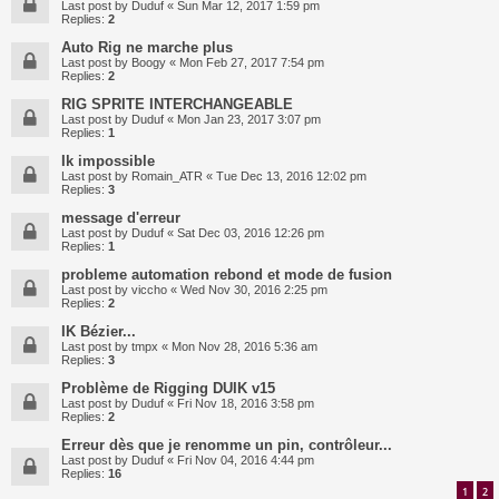
Last post by
Duduf
«
Sun Mar 12, 2017 1:59 pm
Replies:
2
Auto Rig ne marche plus
Last post by
Boogy
«
Mon Feb 27, 2017 7:54 pm
Replies:
2
RIG SPRITE INTERCHANGEABLE
Last post by
Duduf
«
Mon Jan 23, 2017 3:07 pm
Replies:
1
Ik impossible
Last post by
Romain_ATR
«
Tue Dec 13, 2016 12:02 pm
Replies:
3
message d'erreur
Last post by
Duduf
«
Sat Dec 03, 2016 12:26 pm
Replies:
1
probleme automation rebond et mode de fusion
Last post by
viccho
«
Wed Nov 30, 2016 2:25 pm
Replies:
2
IK Bézier...
Last post by
tmpx
«
Mon Nov 28, 2016 5:36 am
Replies:
3
Problème de Rigging DUIK v15
Last post by
Duduf
«
Fri Nov 18, 2016 3:58 pm
Replies:
2
Erreur dès que je renomme un pin, contrôleur...
Last post by
Duduf
«
Fri Nov 04, 2016 4:44 pm
Replies:
16
1
2