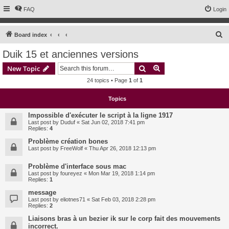
FAQ
Login
S
Board index
e
Duik 15 et anciennes versions
a
Search
Advanced search
New Topic
r
24 topics • Page
1
of
1
c
h
Topics
Impossible d'exécuter le script à la ligne 1917
Last post by
Duduf
«
Sat Jun 02, 2018 7:41 pm
Replies:
4
Problème création bones
Last post by
FreeWolf
«
Thu Apr 26, 2018 12:13 pm
Problème d'interface sous mac
Last post by
foureyez
«
Mon Mar 19, 2018 1:14 pm
Replies:
1
message
Last post by
eliotnes71
«
Sat Feb 03, 2018 2:28 pm
Replies:
2
Liaisons bras à un bezier ik sur le corp fait des mouvements
incorrect.