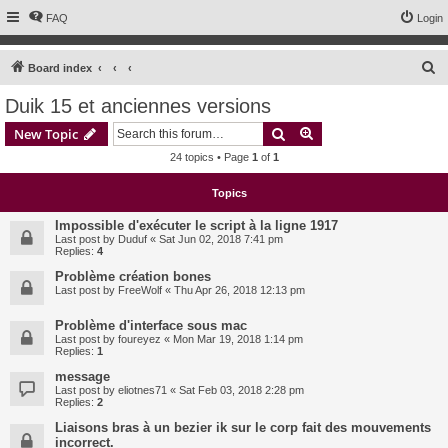
FAQ
Login
S
Board index
e
Duik 15 et anciennes versions
a
Search
Advanced search
New Topic
r
24 topics • Page
1
of
1
c
h
Topics
Impossible d'exécuter le script à la ligne 1917
Last post by
Duduf
«
Sat Jun 02, 2018 7:41 pm
Replies:
4
Problème création bones
Last post by
FreeWolf
«
Thu Apr 26, 2018 12:13 pm
Problème d'interface sous mac
Last post by
foureyez
«
Mon Mar 19, 2018 1:14 pm
Replies:
1
message
Last post by
eliotnes71
«
Sat Feb 03, 2018 2:28 pm
Replies:
2
Liaisons bras à un bezier ik sur le corp fait des mouvements
incorrect.