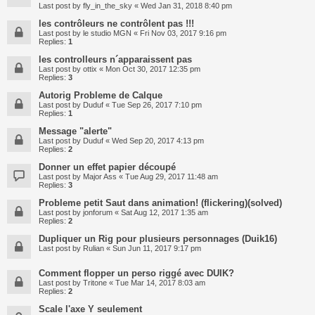
Last post by
fly_in_the_sky
«
Wed Jan 31, 2018 8:40 pm
les contrôleurs ne contrôlent pas !!!
Last post by
le studio MGN
«
Fri Nov 03, 2017 9:16 pm
Replies:
1
les controlleurs n´apparaissent pas
Last post by
ottix
«
Mon Oct 30, 2017 12:35 pm
Replies:
3
Autorig Probleme de Calque
Last post by
Duduf
«
Tue Sep 26, 2017 7:10 pm
Replies:
1
Message "alerte"
Last post by
Duduf
«
Wed Sep 20, 2017 4:13 pm
Replies:
2
Donner un effet papier découpé
Last post by
Major Ass
«
Tue Aug 29, 2017 11:48 am
Replies:
3
Probleme petit Saut dans animation! (flickering)(solved)
Last post by
jonforum
«
Sat Aug 12, 2017 1:35 am
Replies:
2
Dupliquer un Rig pour plusieurs personnages (Duik16)
Last post by
Rulian
«
Sun Jun 11, 2017 9:17 pm
Comment flopper un perso riggé avec DUIK?
Last post by
Tritone
«
Tue Mar 14, 2017 8:03 am
Replies:
2
Scale l'axe Y seulement