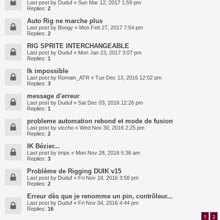
Last post by
Duduf
«
Sun Mar 12, 2017 1:59 pm
Replies:
2
Auto Rig ne marche plus
Last post by
Boogy
«
Mon Feb 27, 2017 7:54 pm
Replies:
2
RIG SPRITE INTERCHANGEABLE
Last post by
Duduf
«
Mon Jan 23, 2017 3:07 pm
Replies:
1
Ik impossible
Last post by
Romain_ATR
«
Tue Dec 13, 2016 12:02 pm
Replies:
3
message d'erreur
Last post by
Duduf
«
Sat Dec 03, 2016 12:26 pm
Replies:
1
probleme automation rebond et mode de fusion
Last post by
viccho
«
Wed Nov 30, 2016 2:25 pm
Replies:
2
IK Bézier...
Last post by
tmpx
«
Mon Nov 28, 2016 5:36 am
Replies:
3
Problème de Rigging DUIK v15
Last post by
Duduf
«
Fri Nov 18, 2016 3:58 pm
Replies:
2
Erreur dès que je renomme un pin, contrôleur...
Last post by
Duduf
«
Fri Nov 04, 2016 4:44 pm
Replies:
16
1
2