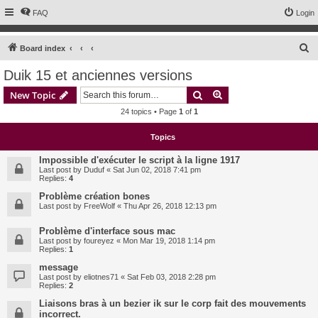
FAQ
Login
S
Board index
e
Duik 15 et anciennes versions
a
Search
Advanced search
New Topic
r
24 topics • Page
1
of
1
c
h
Topics
Impossible d'exécuter le script à la ligne 1917
Last post by
Duduf
«
Sat Jun 02, 2018 7:41 pm
Replies:
4
Problème création bones
Last post by
FreeWolf
«
Thu Apr 26, 2018 12:13 pm
Problème d'interface sous mac
Last post by
foureyez
«
Mon Mar 19, 2018 1:14 pm
Replies:
1
message
Last post by
eliotnes71
«
Sat Feb 03, 2018 2:28 pm
Replies:
2
Liaisons bras à un bezier ik sur le corp fait des mouvements
incorrect.