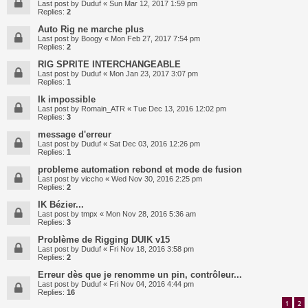
Last post by
Duduf
«
Sun Mar 12, 2017 1:59 pm
Replies:
2
Auto Rig ne marche plus
Last post by
Boogy
«
Mon Feb 27, 2017 7:54 pm
Replies:
2
RIG SPRITE INTERCHANGEABLE
Last post by
Duduf
«
Mon Jan 23, 2017 3:07 pm
Replies:
1
Ik impossible
Last post by
Romain_ATR
«
Tue Dec 13, 2016 12:02 pm
Replies:
3
message d'erreur
Last post by
Duduf
«
Sat Dec 03, 2016 12:26 pm
Replies:
1
probleme automation rebond et mode de fusion
Last post by
viccho
«
Wed Nov 30, 2016 2:25 pm
Replies:
2
IK Bézier...
Last post by
tmpx
«
Mon Nov 28, 2016 5:36 am
Replies:
3
Problème de Rigging DUIK v15
Last post by
Duduf
«
Fri Nov 18, 2016 3:58 pm
Replies:
2
Erreur dès que je renomme un pin, contrôleur...
Last post by
Duduf
«
Fri Nov 04, 2016 4:44 pm
Replies:
16
1
2