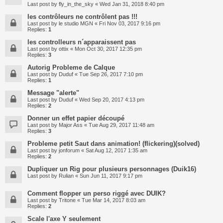
Last post by
fly_in_the_sky
«
Wed Jan 31, 2018 8:40 pm
les contrôleurs ne contrôlent pas !!!
Last post by
le studio MGN
«
Fri Nov 03, 2017 9:16 pm
Replies:
1
les controlleurs n´apparaissent pas
Last post by
ottix
«
Mon Oct 30, 2017 12:35 pm
Replies:
3
Autorig Probleme de Calque
Last post by
Duduf
«
Tue Sep 26, 2017 7:10 pm
Replies:
1
Message "alerte"
Last post by
Duduf
«
Wed Sep 20, 2017 4:13 pm
Replies:
2
Donner un effet papier découpé
Last post by
Major Ass
«
Tue Aug 29, 2017 11:48 am
Replies:
3
Probleme petit Saut dans animation! (flickering)(solved)
Last post by
jonforum
«
Sat Aug 12, 2017 1:35 am
Replies:
2
Dupliquer un Rig pour plusieurs personnages (Duik16)
Last post by
Rulian
«
Sun Jun 11, 2017 9:17 pm
Comment flopper un perso riggé avec DUIK?
Last post by
Tritone
«
Tue Mar 14, 2017 8:03 am
Replies:
2
Scale l'axe Y seulement