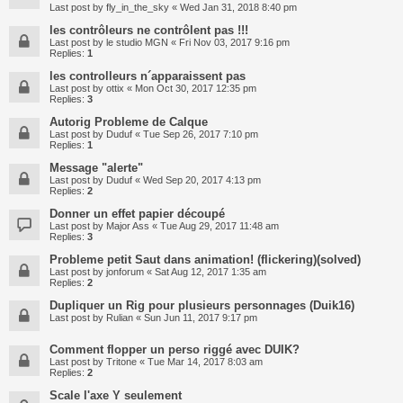
Last post by
fly_in_the_sky
«
Wed Jan 31, 2018 8:40 pm
les contrôleurs ne contrôlent pas !!!
Last post by
le studio MGN
«
Fri Nov 03, 2017 9:16 pm
Replies:
1
les controlleurs n´apparaissent pas
Last post by
ottix
«
Mon Oct 30, 2017 12:35 pm
Replies:
3
Autorig Probleme de Calque
Last post by
Duduf
«
Tue Sep 26, 2017 7:10 pm
Replies:
1
Message "alerte"
Last post by
Duduf
«
Wed Sep 20, 2017 4:13 pm
Replies:
2
Donner un effet papier découpé
Last post by
Major Ass
«
Tue Aug 29, 2017 11:48 am
Replies:
3
Probleme petit Saut dans animation! (flickering)(solved)
Last post by
jonforum
«
Sat Aug 12, 2017 1:35 am
Replies:
2
Dupliquer un Rig pour plusieurs personnages (Duik16)
Last post by
Rulian
«
Sun Jun 11, 2017 9:17 pm
Comment flopper un perso riggé avec DUIK?
Last post by
Tritone
«
Tue Mar 14, 2017 8:03 am
Replies:
2
Scale l'axe Y seulement