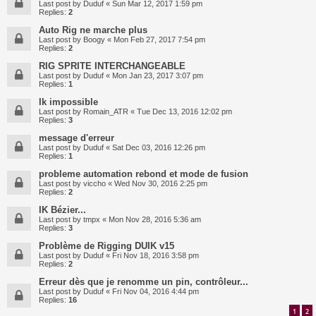
Last post by
Duduf
«
Sun Mar 12, 2017 1:59 pm
Replies:
2
Auto Rig ne marche plus
Last post by
Boogy
«
Mon Feb 27, 2017 7:54 pm
Replies:
2
RIG SPRITE INTERCHANGEABLE
Last post by
Duduf
«
Mon Jan 23, 2017 3:07 pm
Replies:
1
Ik impossible
Last post by
Romain_ATR
«
Tue Dec 13, 2016 12:02 pm
Replies:
3
message d'erreur
Last post by
Duduf
«
Sat Dec 03, 2016 12:26 pm
Replies:
1
probleme automation rebond et mode de fusion
Last post by
viccho
«
Wed Nov 30, 2016 2:25 pm
Replies:
2
IK Bézier...
Last post by
tmpx
«
Mon Nov 28, 2016 5:36 am
Replies:
3
Problème de Rigging DUIK v15
Last post by
Duduf
«
Fri Nov 18, 2016 3:58 pm
Replies:
2
Erreur dès que je renomme un pin, contrôleur...
Last post by
Duduf
«
Fri Nov 04, 2016 4:44 pm
Replies:
16
1
2