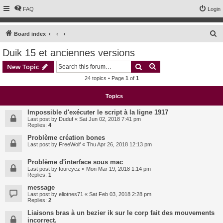
FAQ
Login
S
Board index
e
Duik 15 et anciennes versions
a
Search
Advanced search
New Topic
r
24 topics • Page
1
of
1
c
h
Topics
Impossible d'exécuter le script à la ligne 1917
Last post by
Duduf
«
Sat Jun 02, 2018 7:41 pm
Replies:
4
Problème création bones
Last post by
FreeWolf
«
Thu Apr 26, 2018 12:13 pm
Problème d'interface sous mac
Last post by
foureyez
«
Mon Mar 19, 2018 1:14 pm
Replies:
1
message
Last post by
eliotnes71
«
Sat Feb 03, 2018 2:28 pm
Replies:
2
Liaisons bras à un bezier ik sur le corp fait des mouvements
incorrect.