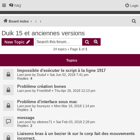
FAQ
Login
S
Board index
e
Duik 15 et anciennes versions
a
Search
Advanced search
New Topic
r
24 topics • Page
1
of
1
c
h
Topics
Impossible d'exécuter le script à la ligne 1917
Last post by
Duduf
«
Sat Jun 02, 2018 7:41 pm
Replies:
4
Problème création bones
Last post by
FreeWolf
«
Thu Apr 26, 2018 12:13 pm
Problème d'interface sous mac
Last post by
foureyez
«
Mon Mar 19, 2018 1:14 pm
Replies:
1
message
Last post by
eliotnes71
«
Sat Feb 03, 2018 2:28 pm
Replies:
2
Liaisons bras à un bezier ik sur le corp fait des mouvements
incorrect.