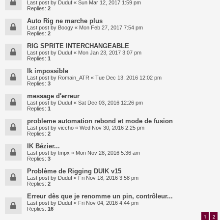
Last post by
Duduf
«
Sun Mar 12, 2017 1:59 pm
Replies:
2
Auto Rig ne marche plus
Last post by
Boogy
«
Mon Feb 27, 2017 7:54 pm
Replies:
2
RIG SPRITE INTERCHANGEABLE
Last post by
Duduf
«
Mon Jan 23, 2017 3:07 pm
Replies:
1
Ik impossible
Last post by
Romain_ATR
«
Tue Dec 13, 2016 12:02 pm
Replies:
3
message d'erreur
Last post by
Duduf
«
Sat Dec 03, 2016 12:26 pm
Replies:
1
probleme automation rebond et mode de fusion
Last post by
viccho
«
Wed Nov 30, 2016 2:25 pm
Replies:
2
IK Bézier...
Last post by
tmpx
«
Mon Nov 28, 2016 5:36 am
Replies:
3
Problème de Rigging DUIK v15
Last post by
Duduf
«
Fri Nov 18, 2016 3:58 pm
Replies:
2
Erreur dès que je renomme un pin, contrôleur...
Last post by
Duduf
«
Fri Nov 04, 2016 4:44 pm
Replies:
16
1
2