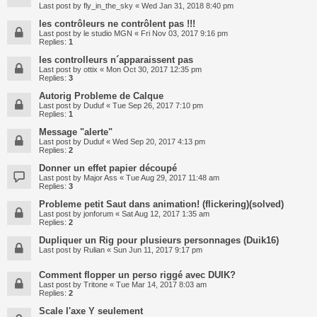
Last post by
fly_in_the_sky
«
Wed Jan 31, 2018 8:40 pm
les contrôleurs ne contrôlent pas !!!
Last post by
le studio MGN
«
Fri Nov 03, 2017 9:16 pm
Replies:
1
les controlleurs n´apparaissent pas
Last post by
ottix
«
Mon Oct 30, 2017 12:35 pm
Replies:
3
Autorig Probleme de Calque
Last post by
Duduf
«
Tue Sep 26, 2017 7:10 pm
Replies:
1
Message "alerte"
Last post by
Duduf
«
Wed Sep 20, 2017 4:13 pm
Replies:
2
Donner un effet papier découpé
Last post by
Major Ass
«
Tue Aug 29, 2017 11:48 am
Replies:
3
Probleme petit Saut dans animation! (flickering)(solved)
Last post by
jonforum
«
Sat Aug 12, 2017 1:35 am
Replies:
2
Dupliquer un Rig pour plusieurs personnages (Duik16)
Last post by
Rulian
«
Sun Jun 11, 2017 9:17 pm
Comment flopper un perso riggé avec DUIK?
Last post by
Tritone
«
Tue Mar 14, 2017 8:03 am
Replies:
2
Scale l'axe Y seulement