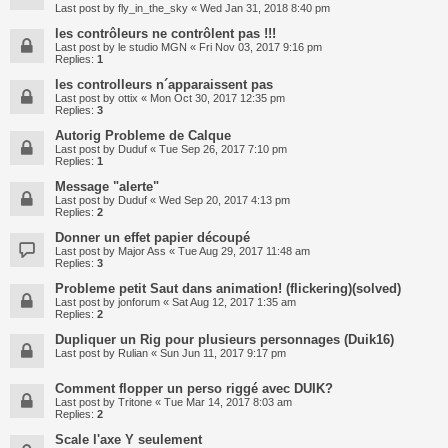
Last post by
fly_in_the_sky
«
Wed Jan 31, 2018 8:40 pm
les contrôleurs ne contrôlent pas !!!
Last post by
le studio MGN
«
Fri Nov 03, 2017 9:16 pm
Replies:
1
les controlleurs n´apparaissent pas
Last post by
ottix
«
Mon Oct 30, 2017 12:35 pm
Replies:
3
Autorig Probleme de Calque
Last post by
Duduf
«
Tue Sep 26, 2017 7:10 pm
Replies:
1
Message "alerte"
Last post by
Duduf
«
Wed Sep 20, 2017 4:13 pm
Replies:
2
Donner un effet papier découpé
Last post by
Major Ass
«
Tue Aug 29, 2017 11:48 am
Replies:
3
Probleme petit Saut dans animation! (flickering)(solved)
Last post by
jonforum
«
Sat Aug 12, 2017 1:35 am
Replies:
2
Dupliquer un Rig pour plusieurs personnages (Duik16)
Last post by
Rulian
«
Sun Jun 11, 2017 9:17 pm
Comment flopper un perso riggé avec DUIK?
Last post by
Tritone
«
Tue Mar 14, 2017 8:03 am
Replies:
2
Scale l'axe Y seulement