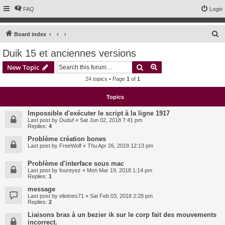
FAQ
Login
S
Board index
e
Duik 15 et anciennes versions
a
Search
Advanced search
New Topic
r
24 topics • Page
1
of
1
c
h
Topics
Impossible d'exécuter le script à la ligne 1917
Last post by
Duduf
«
Sat Jun 02, 2018 7:41 pm
Replies:
4
Problème création bones
Last post by
FreeWolf
«
Thu Apr 26, 2018 12:13 pm
Problème d'interface sous mac
Last post by
foureyez
«
Mon Mar 19, 2018 1:14 pm
Replies:
1
message
Last post by
eliotnes71
«
Sat Feb 03, 2018 2:28 pm
Replies:
2
Liaisons bras à un bezier ik sur le corp fait des mouvements
incorrect.