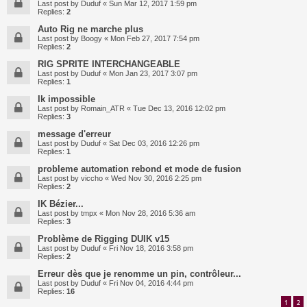
Last post by
Duduf
«
Sun Mar 12, 2017 1:59 pm
Replies:
2
Auto Rig ne marche plus
Last post by
Boogy
«
Mon Feb 27, 2017 7:54 pm
Replies:
2
RIG SPRITE INTERCHANGEABLE
Last post by
Duduf
«
Mon Jan 23, 2017 3:07 pm
Replies:
1
Ik impossible
Last post by
Romain_ATR
«
Tue Dec 13, 2016 12:02 pm
Replies:
3
message d'erreur
Last post by
Duduf
«
Sat Dec 03, 2016 12:26 pm
Replies:
1
probleme automation rebond et mode de fusion
Last post by
viccho
«
Wed Nov 30, 2016 2:25 pm
Replies:
2
IK Bézier...
Last post by
tmpx
«
Mon Nov 28, 2016 5:36 am
Replies:
3
Problème de Rigging DUIK v15
Last post by
Duduf
«
Fri Nov 18, 2016 3:58 pm
Replies:
2
Erreur dès que je renomme un pin, contrôleur...
Last post by
Duduf
«
Fri Nov 04, 2016 4:44 pm
Replies:
16
1
2