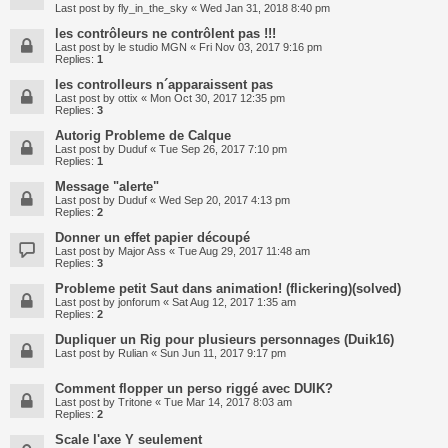
Last post by
fly_in_the_sky
«
Wed Jan 31, 2018 8:40 pm
les contrôleurs ne contrôlent pas !!!
Last post by
le studio MGN
«
Fri Nov 03, 2017 9:16 pm
Replies:
1
les controlleurs n´apparaissent pas
Last post by
ottix
«
Mon Oct 30, 2017 12:35 pm
Replies:
3
Autorig Probleme de Calque
Last post by
Duduf
«
Tue Sep 26, 2017 7:10 pm
Replies:
1
Message "alerte"
Last post by
Duduf
«
Wed Sep 20, 2017 4:13 pm
Replies:
2
Donner un effet papier découpé
Last post by
Major Ass
«
Tue Aug 29, 2017 11:48 am
Replies:
3
Probleme petit Saut dans animation! (flickering)(solved)
Last post by
jonforum
«
Sat Aug 12, 2017 1:35 am
Replies:
2
Dupliquer un Rig pour plusieurs personnages (Duik16)
Last post by
Rulian
«
Sun Jun 11, 2017 9:17 pm
Comment flopper un perso riggé avec DUIK?
Last post by
Tritone
«
Tue Mar 14, 2017 8:03 am
Replies:
2
Scale l'axe Y seulement