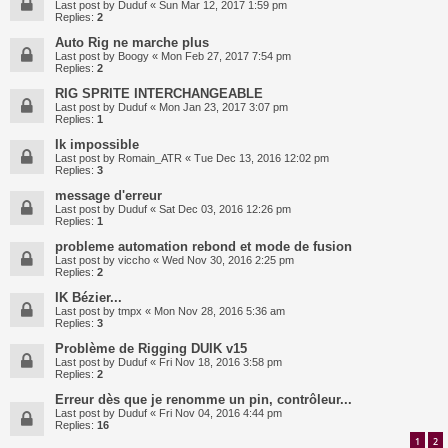
Last post by
Duduf
«
Sun Mar 12, 2017 1:59 pm
Replies:
2
Auto Rig ne marche plus
Last post by
Boogy
«
Mon Feb 27, 2017 7:54 pm
Replies:
2
RIG SPRITE INTERCHANGEABLE
Last post by
Duduf
«
Mon Jan 23, 2017 3:07 pm
Replies:
1
Ik impossible
Last post by
Romain_ATR
«
Tue Dec 13, 2016 12:02 pm
Replies:
3
message d'erreur
Last post by
Duduf
«
Sat Dec 03, 2016 12:26 pm
Replies:
1
probleme automation rebond et mode de fusion
Last post by
viccho
«
Wed Nov 30, 2016 2:25 pm
Replies:
2
IK Bézier...
Last post by
tmpx
«
Mon Nov 28, 2016 5:36 am
Replies:
3
Problème de Rigging DUIK v15
Last post by
Duduf
«
Fri Nov 18, 2016 3:58 pm
Replies:
2
Erreur dès que je renomme un pin, contrôleur...
Last post by
Duduf
«
Fri Nov 04, 2016 4:44 pm
Replies:
16
1
2