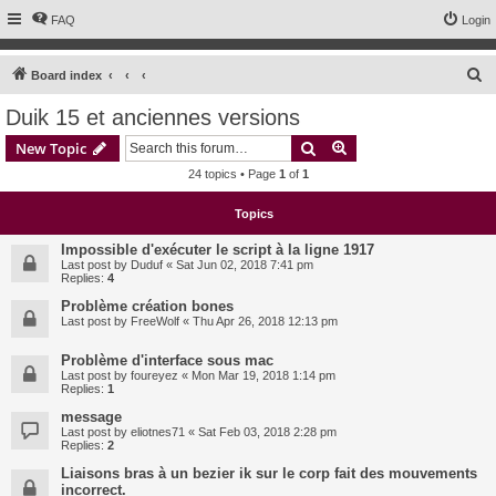
FAQ
Login
S
Board index
e
Duik 15 et anciennes versions
a
Search
Advanced search
New Topic
r
24 topics • Page
1
of
1
c
h
Topics
Impossible d'exécuter le script à la ligne 1917
Last post by
Duduf
«
Sat Jun 02, 2018 7:41 pm
Replies:
4
Problème création bones
Last post by
FreeWolf
«
Thu Apr 26, 2018 12:13 pm
Problème d'interface sous mac
Last post by
foureyez
«
Mon Mar 19, 2018 1:14 pm
Replies:
1
message
Last post by
eliotnes71
«
Sat Feb 03, 2018 2:28 pm
Replies:
2
Liaisons bras à un bezier ik sur le corp fait des mouvements
incorrect.