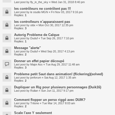
Last post by
fly_in_the_sky
«
Wed Jan 31, 2018 8:40 pm
les contrôleurs ne contrôlent pas !!!
Last post by
le studio MGN
«
Fri Nov 03, 2017 9:16 pm
Replies:
1
les controlleurs n´apparaissent pas
Last post by
ottix
«
Mon Oct 30, 2017 12:35 pm
Replies:
3
Autorig Probleme de Calque
Last post by
Duduf
«
Tue Sep 26, 2017 7:10 pm
Replies:
1
Message "alerte"
Last post by
Duduf
«
Wed Sep 20, 2017 4:13 pm
Replies:
2
Donner un effet papier découpé
Last post by
Major Ass
«
Tue Aug 29, 2017 11:48 am
Replies:
3
Probleme petit Saut dans animation! (flickering)(solved)
Last post by
jonforum
«
Sat Aug 12, 2017 1:35 am
Replies:
2
Dupliquer un Rig pour plusieurs personnages (Duik16)
Last post by
Rulian
«
Sun Jun 11, 2017 9:17 pm
Comment flopper un perso riggé avec DUIK?
Last post by
Tritone
«
Tue Mar 14, 2017 8:03 am
Replies:
2
Scale l'axe Y seulement