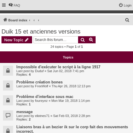
FAQ
Login
S
Board index
e
Duik 15 et anciennes versions
a
Search
Advanced search
New Topic
r
24 topics • Page
1
of
1
c
h
Topics
Impossible d'exécuter le script à la ligne 1917
Last post by
Duduf
«
Sat Jun 02, 2018 7:41 pm
Replies:
4
Problème création bones
Last post by
FreeWolf
«
Thu Apr 26, 2018 12:13 pm
Problème d'interface sous mac
Last post by
foureyez
«
Mon Mar 19, 2018 1:14 pm
Replies:
1
message
Last post by
eliotnes71
«
Sat Feb 03, 2018 2:28 pm
Replies:
2
Liaisons bras à un bezier ik sur le corp fait des mouvements
incorrect.