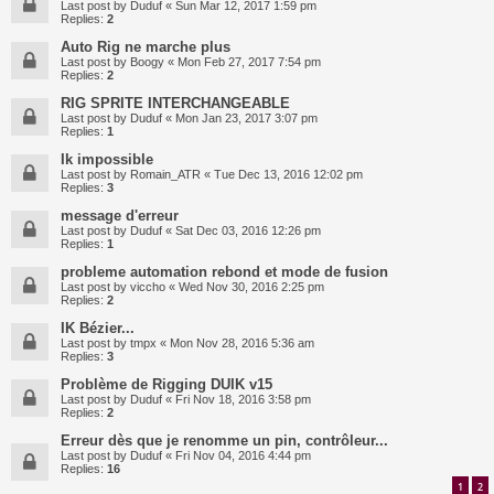
Last post by
Duduf
«
Sun Mar 12, 2017 1:59 pm
Replies:
2
Auto Rig ne marche plus
Last post by
Boogy
«
Mon Feb 27, 2017 7:54 pm
Replies:
2
RIG SPRITE INTERCHANGEABLE
Last post by
Duduf
«
Mon Jan 23, 2017 3:07 pm
Replies:
1
Ik impossible
Last post by
Romain_ATR
«
Tue Dec 13, 2016 12:02 pm
Replies:
3
message d'erreur
Last post by
Duduf
«
Sat Dec 03, 2016 12:26 pm
Replies:
1
probleme automation rebond et mode de fusion
Last post by
viccho
«
Wed Nov 30, 2016 2:25 pm
Replies:
2
IK Bézier...
Last post by
tmpx
«
Mon Nov 28, 2016 5:36 am
Replies:
3
Problème de Rigging DUIK v15
Last post by
Duduf
«
Fri Nov 18, 2016 3:58 pm
Replies:
2
Erreur dès que je renomme un pin, contrôleur...
Last post by
Duduf
«
Fri Nov 04, 2016 4:44 pm
Replies:
16
1
2