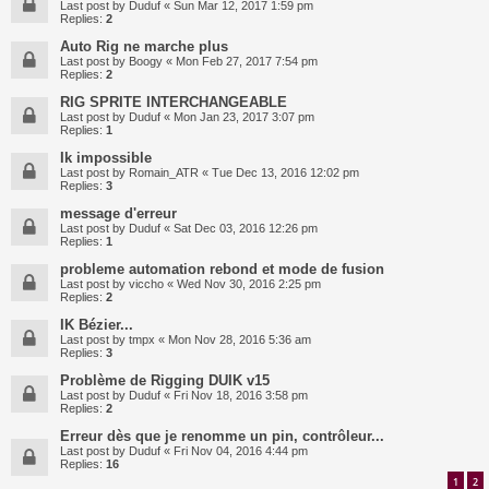
Last post by
Duduf
«
Sun Mar 12, 2017 1:59 pm
Replies:
2
Auto Rig ne marche plus
Last post by
Boogy
«
Mon Feb 27, 2017 7:54 pm
Replies:
2
RIG SPRITE INTERCHANGEABLE
Last post by
Duduf
«
Mon Jan 23, 2017 3:07 pm
Replies:
1
Ik impossible
Last post by
Romain_ATR
«
Tue Dec 13, 2016 12:02 pm
Replies:
3
message d'erreur
Last post by
Duduf
«
Sat Dec 03, 2016 12:26 pm
Replies:
1
probleme automation rebond et mode de fusion
Last post by
viccho
«
Wed Nov 30, 2016 2:25 pm
Replies:
2
IK Bézier...
Last post by
tmpx
«
Mon Nov 28, 2016 5:36 am
Replies:
3
Problème de Rigging DUIK v15
Last post by
Duduf
«
Fri Nov 18, 2016 3:58 pm
Replies:
2
Erreur dès que je renomme un pin, contrôleur...
Last post by
Duduf
«
Fri Nov 04, 2016 4:44 pm
Replies:
16
1
2