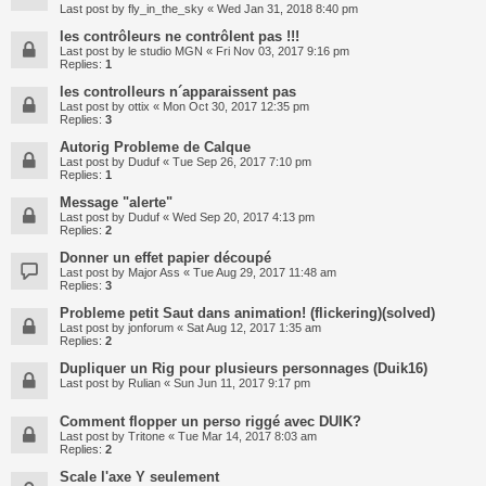
Last post by
fly_in_the_sky
«
Wed Jan 31, 2018 8:40 pm
les contrôleurs ne contrôlent pas !!!
Last post by
le studio MGN
«
Fri Nov 03, 2017 9:16 pm
Replies:
1
les controlleurs n´apparaissent pas
Last post by
ottix
«
Mon Oct 30, 2017 12:35 pm
Replies:
3
Autorig Probleme de Calque
Last post by
Duduf
«
Tue Sep 26, 2017 7:10 pm
Replies:
1
Message "alerte"
Last post by
Duduf
«
Wed Sep 20, 2017 4:13 pm
Replies:
2
Donner un effet papier découpé
Last post by
Major Ass
«
Tue Aug 29, 2017 11:48 am
Replies:
3
Probleme petit Saut dans animation! (flickering)(solved)
Last post by
jonforum
«
Sat Aug 12, 2017 1:35 am
Replies:
2
Dupliquer un Rig pour plusieurs personnages (Duik16)
Last post by
Rulian
«
Sun Jun 11, 2017 9:17 pm
Comment flopper un perso riggé avec DUIK?
Last post by
Tritone
«
Tue Mar 14, 2017 8:03 am
Replies:
2
Scale l'axe Y seulement