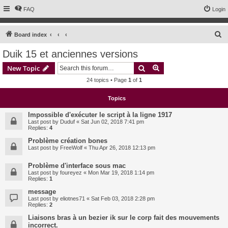
FAQ
Login
S
Board index
e
Duik 15 et anciennes versions
a
Search
Advanced search
New Topic
r
24 topics • Page
1
of
1
c
h
Topics
Impossible d'exécuter le script à la ligne 1917
Last post by
Duduf
«
Sat Jun 02, 2018 7:41 pm
Replies:
4
Problème création bones
Last post by
FreeWolf
«
Thu Apr 26, 2018 12:13 pm
Problème d'interface sous mac
Last post by
foureyez
«
Mon Mar 19, 2018 1:14 pm
Replies:
1
message
Last post by
eliotnes71
«
Sat Feb 03, 2018 2:28 pm
Replies:
2
Liaisons bras à un bezier ik sur le corp fait des mouvements
incorrect.