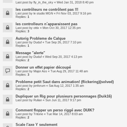
Last post by
fly_in_the_sky
«
Wed Jan 31, 2018 8:40 pm
les contrôleurs ne contrôlent pas !!!
Last post by
le studio MGN
«
Fri Nov 03, 2017 9:16 pm
Replies:
1
les controlleurs n´apparaissent pas
Last post by
ottix
«
Mon Oct 30, 2017 12:35 pm
Replies:
3
Autorig Probleme de Calque
Last post by
Duduf
«
Tue Sep 26, 2017 7:10 pm
Replies:
1
Message "alerte"
Last post by
Duduf
«
Wed Sep 20, 2017 4:13 pm
Replies:
2
Donner un effet papier découpé
Last post by
Major Ass
«
Tue Aug 29, 2017 11:48 am
Replies:
3
Probleme petit Saut dans animation! (flickering)(solved)
Last post by
jonforum
«
Sat Aug 12, 2017 1:35 am
Replies:
2
Dupliquer un Rig pour plusieurs personnages (Duik16)
Last post by
Rulian
«
Sun Jun 11, 2017 9:17 pm
Comment flopper un perso riggé avec DUIK?
Last post by
Tritone
«
Tue Mar 14, 2017 8:03 am
Replies:
2
Scale l'axe Y seulement