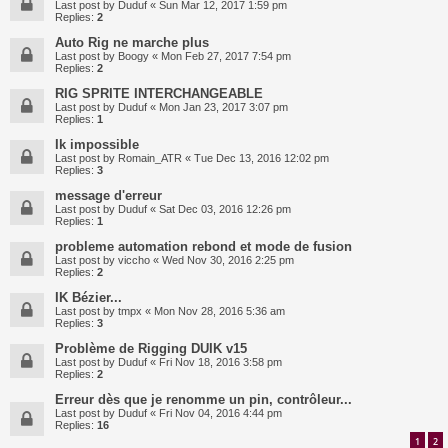
Last post by
Duduf
«
Sun Mar 12, 2017 1:59 pm
Replies:
2
Auto Rig ne marche plus
Last post by
Boogy
«
Mon Feb 27, 2017 7:54 pm
Replies:
2
RIG SPRITE INTERCHANGEABLE
Last post by
Duduf
«
Mon Jan 23, 2017 3:07 pm
Replies:
1
Ik impossible
Last post by
Romain_ATR
«
Tue Dec 13, 2016 12:02 pm
Replies:
3
message d'erreur
Last post by
Duduf
«
Sat Dec 03, 2016 12:26 pm
Replies:
1
probleme automation rebond et mode de fusion
Last post by
viccho
«
Wed Nov 30, 2016 2:25 pm
Replies:
2
IK Bézier...
Last post by
tmpx
«
Mon Nov 28, 2016 5:36 am
Replies:
3
Problème de Rigging DUIK v15
Last post by
Duduf
«
Fri Nov 18, 2016 3:58 pm
Replies:
2
Erreur dès que je renomme un pin, contrôleur...
Last post by
Duduf
«
Fri Nov 04, 2016 4:44 pm
Replies:
16
1
2