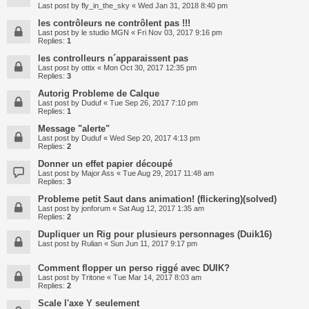
Last post by
fly_in_the_sky
«
Wed Jan 31, 2018 8:40 pm
les contrôleurs ne contrôlent pas !!!
Last post by
le studio MGN
«
Fri Nov 03, 2017 9:16 pm
Replies:
1
les controlleurs n´apparaissent pas
Last post by
ottix
«
Mon Oct 30, 2017 12:35 pm
Replies:
3
Autorig Probleme de Calque
Last post by
Duduf
«
Tue Sep 26, 2017 7:10 pm
Replies:
1
Message "alerte"
Last post by
Duduf
«
Wed Sep 20, 2017 4:13 pm
Replies:
2
Donner un effet papier découpé
Last post by
Major Ass
«
Tue Aug 29, 2017 11:48 am
Replies:
3
Probleme petit Saut dans animation! (flickering)(solved)
Last post by
jonforum
«
Sat Aug 12, 2017 1:35 am
Replies:
2
Dupliquer un Rig pour plusieurs personnages (Duik16)
Last post by
Rulian
«
Sun Jun 11, 2017 9:17 pm
Comment flopper un perso riggé avec DUIK?
Last post by
Tritone
«
Tue Mar 14, 2017 8:03 am
Replies:
2
Scale l'axe Y seulement