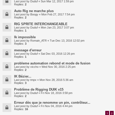
Last post by
Duduf
«
Sun Mar 12, 2017 1:59 pm
Replies:
2
Auto Rig ne marche plus
Last post by
Boogy
«
Mon Feb 27, 2017 7:54 pm
Replies:
2
RIG SPRITE INTERCHANGEABLE
Last post by
Duduf
«
Mon Jan 23, 2017 3:07 pm
Replies:
1
Ik impossible
Last post by
Romain_ATR
«
Tue Dec 13, 2016 12:02 pm
Replies:
3
message d'erreur
Last post by
Duduf
«
Sat Dec 03, 2016 12:26 pm
Replies:
1
probleme automation rebond et mode de fusion
Last post by
viccho
«
Wed Nov 30, 2016 2:25 pm
Replies:
2
IK Bézier...
Last post by
tmpx
«
Mon Nov 28, 2016 5:36 am
Replies:
3
Problème de Rigging DUIK v15
Last post by
Duduf
«
Fri Nov 18, 2016 3:58 pm
Replies:
2
Erreur dès que je renomme un pin, contrôleur...
Last post by
Duduf
«
Fri Nov 04, 2016 4:44 pm
Replies:
16
1
2