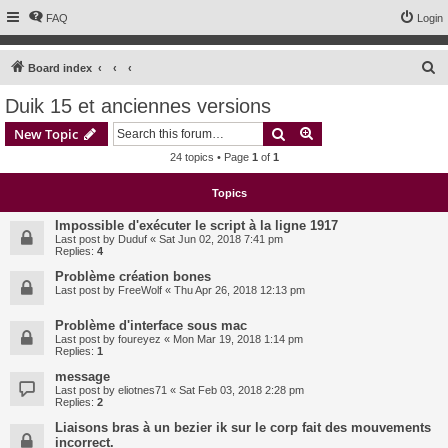
FAQ
Login
S
Board index
e
Duik 15 et anciennes versions
a
Search
Advanced search
New Topic
r
24 topics • Page
1
of
1
c
h
Topics
Impossible d'exécuter le script à la ligne 1917
Last post by
Duduf
«
Sat Jun 02, 2018 7:41 pm
Replies:
4
Problème création bones
Last post by
FreeWolf
«
Thu Apr 26, 2018 12:13 pm
Problème d'interface sous mac
Last post by
foureyez
«
Mon Mar 19, 2018 1:14 pm
Replies:
1
message
Last post by
eliotnes71
«
Sat Feb 03, 2018 2:28 pm
Replies:
2
Liaisons bras à un bezier ik sur le corp fait des mouvements
incorrect.