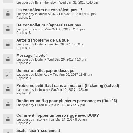
Last post by
fly_in_the_sky
«
Wed Jan 31, 2018 8:40 pm
les contrôleurs ne contrôlent pas !!!
Last post by
le studio MGN
«
Fri Nov 03, 2017 9:16 pm
Replies:
1
les controlleurs n´apparaissent pas
Last post by
ottix
«
Mon Oct 30, 2017 12:35 pm
Replies:
3
Autorig Probleme de Calque
Last post by
Duduf
«
Tue Sep 26, 2017 7:10 pm
Replies:
1
Message "alerte"
Last post by
Duduf
«
Wed Sep 20, 2017 4:13 pm
Replies:
2
Donner un effet papier découpé
Last post by
Major Ass
«
Tue Aug 29, 2017 11:48 am
Replies:
3
Probleme petit Saut dans animation! (flickering)(solved)
Last post by
jonforum
«
Sat Aug 12, 2017 1:35 am
Replies:
2
Dupliquer un Rig pour plusieurs personnages (Duik16)
Last post by
Rulian
«
Sun Jun 11, 2017 9:17 pm
Comment flopper un perso riggé avec DUIK?
Last post by
Tritone
«
Tue Mar 14, 2017 8:03 am
Replies:
2
Scale l'axe Y seulement