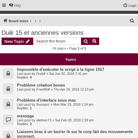
FAQ
Login
S
Board index
e
Duik 15 et anciennes versions
a
Search
Advanced search
New Topic
r
24 topics • Page
1
of
1
c
h
Topics
Impossible d'exécuter le script à la ligne 1917
Last post by
Duduf
«
Sat Jun 02, 2018 7:41 pm
Replies:
4
Problème création bones
Last post by
FreeWolf
«
Thu Apr 26, 2018 12:13 pm
Problème d'interface sous mac
Last post by
foureyez
«
Mon Mar 19, 2018 1:14 pm
Replies:
1
message
Last post by
eliotnes71
«
Sat Feb 03, 2018 2:28 pm
Replies:
2
Liaisons bras à un bezier ik sur le corp fait des mouvements
incorrect.