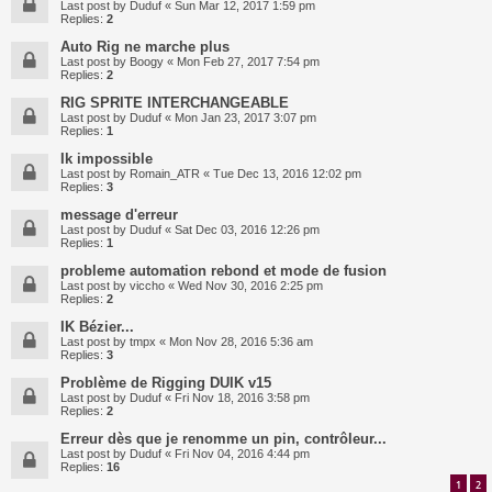
Last post by
Duduf
«
Sun Mar 12, 2017 1:59 pm
Replies:
2
Auto Rig ne marche plus
Last post by
Boogy
«
Mon Feb 27, 2017 7:54 pm
Replies:
2
RIG SPRITE INTERCHANGEABLE
Last post by
Duduf
«
Mon Jan 23, 2017 3:07 pm
Replies:
1
Ik impossible
Last post by
Romain_ATR
«
Tue Dec 13, 2016 12:02 pm
Replies:
3
message d'erreur
Last post by
Duduf
«
Sat Dec 03, 2016 12:26 pm
Replies:
1
probleme automation rebond et mode de fusion
Last post by
viccho
«
Wed Nov 30, 2016 2:25 pm
Replies:
2
IK Bézier...
Last post by
tmpx
«
Mon Nov 28, 2016 5:36 am
Replies:
3
Problème de Rigging DUIK v15
Last post by
Duduf
«
Fri Nov 18, 2016 3:58 pm
Replies:
2
Erreur dès que je renomme un pin, contrôleur...
Last post by
Duduf
«
Fri Nov 04, 2016 4:44 pm
Replies:
16
1
2