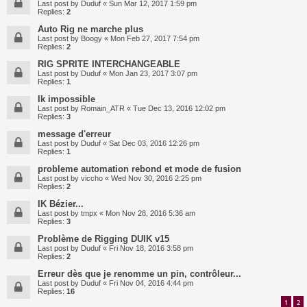
Last post by
Duduf
«
Sun Mar 12, 2017 1:59 pm
Replies:
2
Auto Rig ne marche plus
Last post by
Boogy
«
Mon Feb 27, 2017 7:54 pm
Replies:
2
RIG SPRITE INTERCHANGEABLE
Last post by
Duduf
«
Mon Jan 23, 2017 3:07 pm
Replies:
1
Ik impossible
Last post by
Romain_ATR
«
Tue Dec 13, 2016 12:02 pm
Replies:
3
message d'erreur
Last post by
Duduf
«
Sat Dec 03, 2016 12:26 pm
Replies:
1
probleme automation rebond et mode de fusion
Last post by
viccho
«
Wed Nov 30, 2016 2:25 pm
Replies:
2
IK Bézier...
Last post by
tmpx
«
Mon Nov 28, 2016 5:36 am
Replies:
3
Problème de Rigging DUIK v15
Last post by
Duduf
«
Fri Nov 18, 2016 3:58 pm
Replies:
2
Erreur dès que je renomme un pin, contrôleur...
Last post by
Duduf
«
Fri Nov 04, 2016 4:44 pm
Replies:
16
1
2