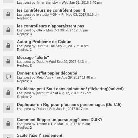
Last post by
fly_in_the_sky
«
Wed Jan 31, 2018 8:40 pm
les contrôleurs ne contrôlent pas !!!
Last post by
le studio MGN
«
Fri Nov 03, 2017 9:16 pm
Replies:
1
les controlleurs n´apparaissent pas
Last post by
ottix
«
Mon Oct 30, 2017 12:35 pm
Replies:
3
Autorig Probleme de Calque
Last post by
Duduf
«
Tue Sep 26, 2017 7:10 pm
Replies:
1
Message "alerte"
Last post by
Duduf
«
Wed Sep 20, 2017 4:13 pm
Replies:
2
Donner un effet papier découpé
Last post by
Major Ass
«
Tue Aug 29, 2017 11:48 am
Replies:
3
Probleme petit Saut dans animation! (flickering)(solved)
Last post by
jonforum
«
Sat Aug 12, 2017 1:35 am
Replies:
2
Dupliquer un Rig pour plusieurs personnages (Duik16)
Last post by
Rulian
«
Sun Jun 11, 2017 9:17 pm
Comment flopper un perso riggé avec DUIK?
Last post by
Tritone
«
Tue Mar 14, 2017 8:03 am
Replies:
2
Scale l'axe Y seulement