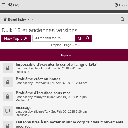
FAQ
Login
S
Board index
e
Duik 15 et anciennes versions
a
Search
Advanced search
New Topic
r
24 topics • Page
1
of
1
c
h
Topics
Impossible d'exécuter le script à la ligne 1917
Last post by
Duduf
«
Sat Jun 02, 2018 7:41 pm
Replies:
4
Problème création bones
Last post by
FreeWolf
«
Thu Apr 26, 2018 12:13 pm
Problème d'interface sous mac
Last post by
foureyez
«
Mon Mar 19, 2018 1:14 pm
Replies:
1
message
Last post by
eliotnes71
«
Sat Feb 03, 2018 2:28 pm
Replies:
2
Liaisons bras à un bezier ik sur le corp fait des mouvements
incorrect.