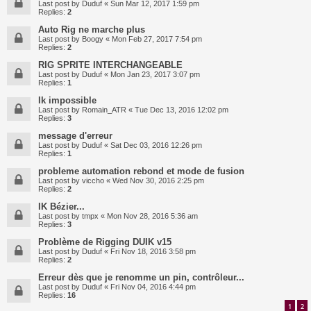
Last post by
Duduf
«
Sun Mar 12, 2017 1:59 pm
Replies:
2
Auto Rig ne marche plus
Last post by
Boogy
«
Mon Feb 27, 2017 7:54 pm
Replies:
2
RIG SPRITE INTERCHANGEABLE
Last post by
Duduf
«
Mon Jan 23, 2017 3:07 pm
Replies:
1
Ik impossible
Last post by
Romain_ATR
«
Tue Dec 13, 2016 12:02 pm
Replies:
3
message d'erreur
Last post by
Duduf
«
Sat Dec 03, 2016 12:26 pm
Replies:
1
probleme automation rebond et mode de fusion
Last post by
viccho
«
Wed Nov 30, 2016 2:25 pm
Replies:
2
IK Bézier...
Last post by
tmpx
«
Mon Nov 28, 2016 5:36 am
Replies:
3
Problème de Rigging DUIK v15
Last post by
Duduf
«
Fri Nov 18, 2016 3:58 pm
Replies:
2
Erreur dès que je renomme un pin, contrôleur...
Last post by
Duduf
«
Fri Nov 04, 2016 4:44 pm
Replies:
16
1
2