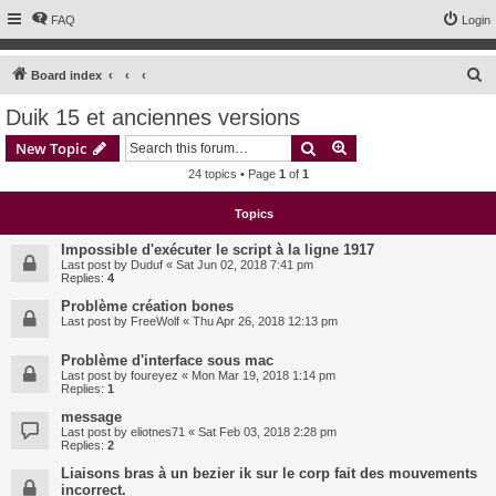
FAQ
Login
S
Board index
e
Duik 15 et anciennes versions
a
Search
Advanced search
New Topic
r
24 topics • Page
1
of
1
c
h
Topics
Impossible d'exécuter le script à la ligne 1917
Last post by
Duduf
«
Sat Jun 02, 2018 7:41 pm
Replies:
4
Problème création bones
Last post by
FreeWolf
«
Thu Apr 26, 2018 12:13 pm
Problème d'interface sous mac
Last post by
foureyez
«
Mon Mar 19, 2018 1:14 pm
Replies:
1
message
Last post by
eliotnes71
«
Sat Feb 03, 2018 2:28 pm
Replies:
2
Liaisons bras à un bezier ik sur le corp fait des mouvements
incorrect.