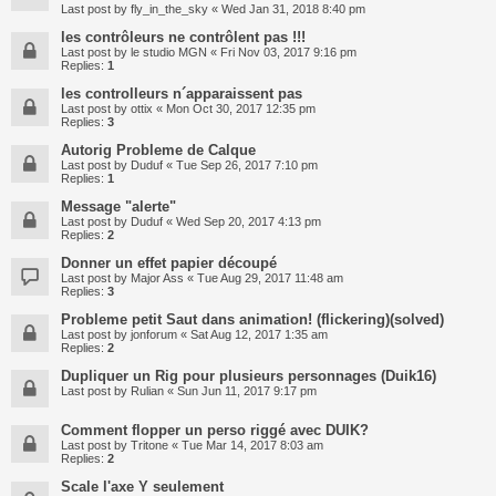
Last post by
fly_in_the_sky
«
Wed Jan 31, 2018 8:40 pm
les contrôleurs ne contrôlent pas !!!
Last post by
le studio MGN
«
Fri Nov 03, 2017 9:16 pm
Replies:
1
les controlleurs n´apparaissent pas
Last post by
ottix
«
Mon Oct 30, 2017 12:35 pm
Replies:
3
Autorig Probleme de Calque
Last post by
Duduf
«
Tue Sep 26, 2017 7:10 pm
Replies:
1
Message "alerte"
Last post by
Duduf
«
Wed Sep 20, 2017 4:13 pm
Replies:
2
Donner un effet papier découpé
Last post by
Major Ass
«
Tue Aug 29, 2017 11:48 am
Replies:
3
Probleme petit Saut dans animation! (flickering)(solved)
Last post by
jonforum
«
Sat Aug 12, 2017 1:35 am
Replies:
2
Dupliquer un Rig pour plusieurs personnages (Duik16)
Last post by
Rulian
«
Sun Jun 11, 2017 9:17 pm
Comment flopper un perso riggé avec DUIK?
Last post by
Tritone
«
Tue Mar 14, 2017 8:03 am
Replies:
2
Scale l'axe Y seulement