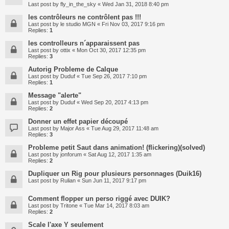
Last post by
fly_in_the_sky
«
Wed Jan 31, 2018 8:40 pm
les contrôleurs ne contrôlent pas !!!
Last post by
le studio MGN
«
Fri Nov 03, 2017 9:16 pm
Replies:
1
les controlleurs n´apparaissent pas
Last post by
ottix
«
Mon Oct 30, 2017 12:35 pm
Replies:
3
Autorig Probleme de Calque
Last post by
Duduf
«
Tue Sep 26, 2017 7:10 pm
Replies:
1
Message "alerte"
Last post by
Duduf
«
Wed Sep 20, 2017 4:13 pm
Replies:
2
Donner un effet papier découpé
Last post by
Major Ass
«
Tue Aug 29, 2017 11:48 am
Replies:
3
Probleme petit Saut dans animation! (flickering)(solved)
Last post by
jonforum
«
Sat Aug 12, 2017 1:35 am
Replies:
2
Dupliquer un Rig pour plusieurs personnages (Duik16)
Last post by
Rulian
«
Sun Jun 11, 2017 9:17 pm
Comment flopper un perso riggé avec DUIK?
Last post by
Tritone
«
Tue Mar 14, 2017 8:03 am
Replies:
2
Scale l'axe Y seulement