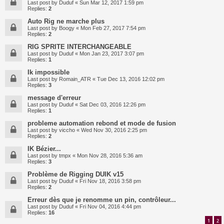
Last post by
Duduf
«
Sun Mar 12, 2017 1:59 pm
Replies:
2
Auto Rig ne marche plus
Last post by
Boogy
«
Mon Feb 27, 2017 7:54 pm
Replies:
2
RIG SPRITE INTERCHANGEABLE
Last post by
Duduf
«
Mon Jan 23, 2017 3:07 pm
Replies:
1
Ik impossible
Last post by
Romain_ATR
«
Tue Dec 13, 2016 12:02 pm
Replies:
3
message d'erreur
Last post by
Duduf
«
Sat Dec 03, 2016 12:26 pm
Replies:
1
probleme automation rebond et mode de fusion
Last post by
viccho
«
Wed Nov 30, 2016 2:25 pm
Replies:
2
IK Bézier...
Last post by
tmpx
«
Mon Nov 28, 2016 5:36 am
Replies:
3
Problème de Rigging DUIK v15
Last post by
Duduf
«
Fri Nov 18, 2016 3:58 pm
Replies:
2
Erreur dès que je renomme un pin, contrôleur...
Last post by
Duduf
«
Fri Nov 04, 2016 4:44 pm
Replies:
16
1
2