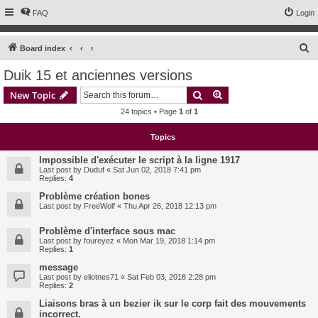
FAQ
Login
S
Board index
e
Duik 15 et anciennes versions
a
Search
Advanced search
New Topic
r
24 topics • Page
1
of
1
c
h
Topics
Impossible d'exécuter le script à la ligne 1917
Last post by
Duduf
«
Sat Jun 02, 2018 7:41 pm
Replies:
4
Problème création bones
Last post by
FreeWolf
«
Thu Apr 26, 2018 12:13 pm
Problème d'interface sous mac
Last post by
foureyez
«
Mon Mar 19, 2018 1:14 pm
Replies:
1
message
Last post by
eliotnes71
«
Sat Feb 03, 2018 2:28 pm
Replies:
2
Liaisons bras à un bezier ik sur le corp fait des mouvements
incorrect.