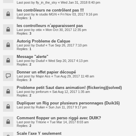
Last post by
fly_in_the_sky
«
Wed Jan 31, 2018 8:40 pm
les contrôleurs ne contrôlent pas !!!
Last post by
le studio MGN
«
Fri Nov 03, 2017 9:16 pm
Replies:
1
les controlleurs n´apparaissent pas
Last post by
ottix
«
Mon Oct 30, 2017 12:35 pm
Replies:
3
Autorig Probleme de Calque
Last post by
Duduf
«
Tue Sep 26, 2017 7:10 pm
Replies:
1
Message "alerte"
Last post by
Duduf
«
Wed Sep 20, 2017 4:13 pm
Replies:
2
Donner un effet papier découpé
Last post by
Major Ass
«
Tue Aug 29, 2017 11:48 am
Replies:
3
Probleme petit Saut dans animation! (flickering)(solved)
Last post by
jonforum
«
Sat Aug 12, 2017 1:35 am
Replies:
2
Dupliquer un Rig pour plusieurs personnages (Duik16)
Last post by
Rulian
«
Sun Jun 11, 2017 9:17 pm
Comment flopper un perso riggé avec DUIK?
Last post by
Tritone
«
Tue Mar 14, 2017 8:03 am
Replies:
2
Scale l'axe Y seulement