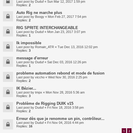
Last post by
Duduf
«
Sun Mar 12, 2017 1:59 pm
Replies:
2
Auto Rig ne marche plus
Last post by
Boogy
«
Mon Feb 27, 2017 7:54 pm
Replies:
2
RIG SPRITE INTERCHANGEABLE
Last post by
Duduf
«
Mon Jan 23, 2017 3:07 pm
Replies:
1
Ik impossible
Last post by
Romain_ATR
«
Tue Dec 13, 2016 12:02 pm
Replies:
3
message d'erreur
Last post by
Duduf
«
Sat Dec 03, 2016 12:26 pm
Replies:
1
probleme automation rebond et mode de fusion
Last post by
viccho
«
Wed Nov 30, 2016 2:25 pm
Replies:
2
IK Bézier...
Last post by
tmpx
«
Mon Nov 28, 2016 5:36 am
Replies:
3
Problème de Rigging DUIK v15
Last post by
Duduf
«
Fri Nov 18, 2016 3:58 pm
Replies:
2
Erreur dès que je renomme un pin, contrôleur...
Last post by
Duduf
«
Fri Nov 04, 2016 4:44 pm
Replies:
16
1
2