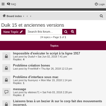
FAQ
Login
S
Board index
e
Duik 15 et anciennes versions
a
Search
Advanced search
New Topic
r
24 topics • Page
1
of
1
c
h
Topics
Impossible d'exécuter le script à la ligne 1917
Last post by
Duduf
«
Sat Jun 02, 2018 7:41 pm
Replies:
4
Problème création bones
Last post by
FreeWolf
«
Thu Apr 26, 2018 12:13 pm
Problème d'interface sous mac
Last post by
foureyez
«
Mon Mar 19, 2018 1:14 pm
Replies:
1
message
Last post by
eliotnes71
«
Sat Feb 03, 2018 2:28 pm
Replies:
2
Liaisons bras à un bezier ik sur le corp fait des mouvements
incorrect.