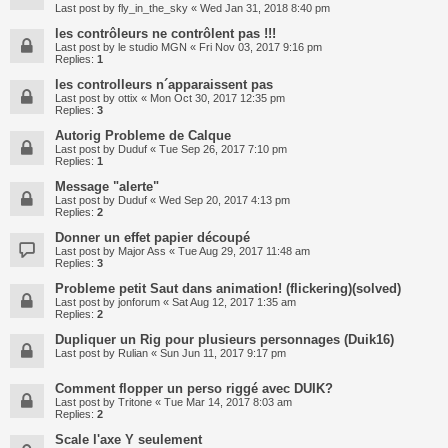
Last post by
fly_in_the_sky
«
Wed Jan 31, 2018 8:40 pm
les contrôleurs ne contrôlent pas !!!
Last post by
le studio MGN
«
Fri Nov 03, 2017 9:16 pm
Replies:
1
les controlleurs n´apparaissent pas
Last post by
ottix
«
Mon Oct 30, 2017 12:35 pm
Replies:
3
Autorig Probleme de Calque
Last post by
Duduf
«
Tue Sep 26, 2017 7:10 pm
Replies:
1
Message "alerte"
Last post by
Duduf
«
Wed Sep 20, 2017 4:13 pm
Replies:
2
Donner un effet papier découpé
Last post by
Major Ass
«
Tue Aug 29, 2017 11:48 am
Replies:
3
Probleme petit Saut dans animation! (flickering)(solved)
Last post by
jonforum
«
Sat Aug 12, 2017 1:35 am
Replies:
2
Dupliquer un Rig pour plusieurs personnages (Duik16)
Last post by
Rulian
«
Sun Jun 11, 2017 9:17 pm
Comment flopper un perso riggé avec DUIK?
Last post by
Tritone
«
Tue Mar 14, 2017 8:03 am
Replies:
2
Scale l'axe Y seulement