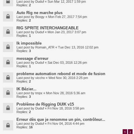
Last post by
Duduf
«
Sun Mar 12, 2017 1:59 pm
Replies:
2
Auto Rig ne marche plus
Last post by
Boogy
«
Mon Feb 27, 2017 7:54 pm
Replies:
2
RIG SPRITE INTERCHANGEABLE
Last post by
Duduf
«
Mon Jan 23, 2017 3:07 pm
Replies:
1
Ik impossible
Last post by
Romain_ATR
«
Tue Dec 13, 2016 12:02 pm
Replies:
3
message d'erreur
Last post by
Duduf
«
Sat Dec 03, 2016 12:26 pm
Replies:
1
probleme automation rebond et mode de fusion
Last post by
viccho
«
Wed Nov 30, 2016 2:25 pm
Replies:
2
IK Bézier...
Last post by
tmpx
«
Mon Nov 28, 2016 5:36 am
Replies:
3
Problème de Rigging DUIK v15
Last post by
Duduf
«
Fri Nov 18, 2016 3:58 pm
Replies:
2
Erreur dès que je renomme un pin, contrôleur...
Last post by
Duduf
«
Fri Nov 04, 2016 4:44 pm
Replies:
16
1
2