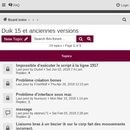
FAQ
Login
S
Board index
e
Duik 15 et anciennes versions
a
Search
Advanced search
New Topic
r
24 topics • Page
1
of
1
c
h
Topics
Impossible d'exécuter le script à la ligne 1917
Last post by
Duduf
«
Sat Jun 02, 2018 7:41 pm
Replies:
4
Problème création bones
Last post by
FreeWolf
«
Thu Apr 26, 2018 12:13 pm
Problème d'interface sous mac
Last post by
foureyez
«
Mon Mar 19, 2018 1:14 pm
Replies:
1
message
Last post by
eliotnes71
«
Sat Feb 03, 2018 2:28 pm
Replies:
2
Liaisons bras à un bezier ik sur le corp fait des mouvements
incorrect.