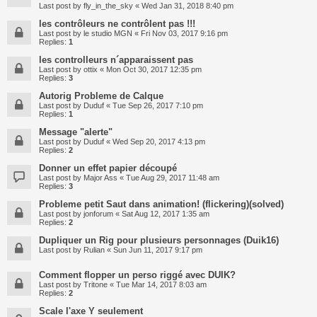
Last post by
fly_in_the_sky
«
Wed Jan 31, 2018 8:40 pm
les contrôleurs ne contrôlent pas !!!
Last post by
le studio MGN
«
Fri Nov 03, 2017 9:16 pm
Replies:
1
les controlleurs n´apparaissent pas
Last post by
ottix
«
Mon Oct 30, 2017 12:35 pm
Replies:
3
Autorig Probleme de Calque
Last post by
Duduf
«
Tue Sep 26, 2017 7:10 pm
Replies:
1
Message "alerte"
Last post by
Duduf
«
Wed Sep 20, 2017 4:13 pm
Replies:
2
Donner un effet papier découpé
Last post by
Major Ass
«
Tue Aug 29, 2017 11:48 am
Replies:
3
Probleme petit Saut dans animation! (flickering)(solved)
Last post by
jonforum
«
Sat Aug 12, 2017 1:35 am
Replies:
2
Dupliquer un Rig pour plusieurs personnages (Duik16)
Last post by
Rulian
«
Sun Jun 11, 2017 9:17 pm
Comment flopper un perso riggé avec DUIK?
Last post by
Tritone
«
Tue Mar 14, 2017 8:03 am
Replies:
2
Scale l'axe Y seulement