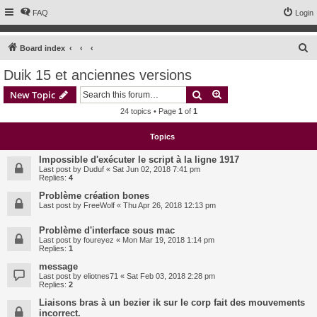
FAQ
Login
S
Board index
e
Duik 15 et anciennes versions
a
Search
Advanced search
New Topic
r
24 topics • Page
1
of
1
c
h
Topics
Impossible d'exécuter le script à la ligne 1917
Last post by
Duduf
«
Sat Jun 02, 2018 7:41 pm
Replies:
4
Problème création bones
Last post by
FreeWolf
«
Thu Apr 26, 2018 12:13 pm
Problème d'interface sous mac
Last post by
foureyez
«
Mon Mar 19, 2018 1:14 pm
Replies:
1
message
Last post by
eliotnes71
«
Sat Feb 03, 2018 2:28 pm
Replies:
2
Liaisons bras à un bezier ik sur le corp fait des mouvements
incorrect.