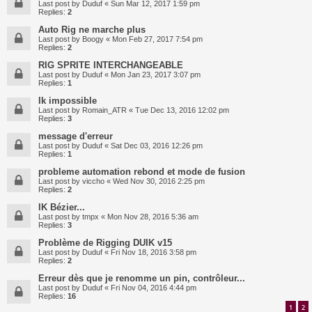
Last post by
Duduf
«
Sun Mar 12, 2017 1:59 pm
Replies:
2
Auto Rig ne marche plus
Last post by
Boogy
«
Mon Feb 27, 2017 7:54 pm
Replies:
2
RIG SPRITE INTERCHANGEABLE
Last post by
Duduf
«
Mon Jan 23, 2017 3:07 pm
Replies:
1
Ik impossible
Last post by
Romain_ATR
«
Tue Dec 13, 2016 12:02 pm
Replies:
3
message d'erreur
Last post by
Duduf
«
Sat Dec 03, 2016 12:26 pm
Replies:
1
probleme automation rebond et mode de fusion
Last post by
viccho
«
Wed Nov 30, 2016 2:25 pm
Replies:
2
IK Bézier...
Last post by
tmpx
«
Mon Nov 28, 2016 5:36 am
Replies:
3
Problème de Rigging DUIK v15
Last post by
Duduf
«
Fri Nov 18, 2016 3:58 pm
Replies:
2
Erreur dès que je renomme un pin, contrôleur...
Last post by
Duduf
«
Fri Nov 04, 2016 4:44 pm
Replies:
16
1
2